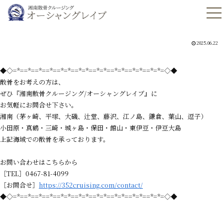
2025.06.22
◆◇=*==*==*==*==*=*==*=*==*=*==*=*==*=*==*=*=◇◆
散骨をお考えの方は、
ぜひ『湘南散骨クルージング/オーシャングレイブ』に
お気軽にお問合せ下さい。
湘南（茅ヶ崎、平塚、大磯、辻堂、藤沢、江ノ島、鎌倉、葉山、逗子）
小田原・真鶴・三崎・城ヶ島・保田・館山・東伊豆・伊豆大島
上記海域での散骨を承っております。
お問い合わせはこちらから
［TEL］0467-81-4099
［お問合せ］
https://352cruising.com/contact/
◆◇=*==*==*==*==*=*==*=*==*=*==*=*==*=*==*=*=◇◆