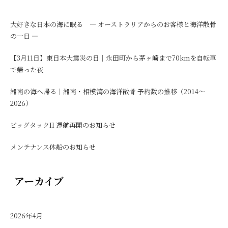
大好きな日本の海に眠る ― オーストラリアからのお客様と海洋散骨
の一日 ―
【3月11日】東日本大震災の日｜永田町から茅ヶ崎まで70kmを自転車
で帰った夜
湘南の海へ帰る｜湘南・相模湾の海洋散骨 予約数の推移（2014〜
2026）
ビッグタックII 運航再開のお知らせ
メンテナンス休船のお知らせ
アーカイブ
2026年4月