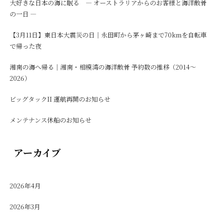
大好きな日本の海に眠る ― オーストラリアからのお客様と海洋散骨
の一日 ―
【3月11日】東日本大震災の日｜永田町から茅ヶ崎まで70kmを自転車
で帰った夜
湘南の海へ帰る｜湘南・相模湾の海洋散骨 予約数の推移（2014〜
2026）
ビッグタックII 運航再開のお知らせ
メンテナンス休船のお知らせ
アーカイブ
2026年4月
2026年3月