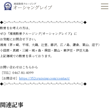
◆◇=*==*==*==*==*=*==*=*==*=*==*=*==*=*==*=*=◇◆
散骨をお考えの方は、
ぜひ『湘南散骨クルージング/オーシャングレイブ』に
お気軽にお問合せ下さい。
湘南（茅ヶ崎、平塚、大磯、辻堂、藤沢、江ノ島、鎌倉、葉山、逗子）
小田原・真鶴・三崎・城ヶ島・保田・館山・東伊豆・伊豆大島
上記海域での散骨を承っております。
お問い合わせはこちらから
［TEL］0467-81-4099
［お問合せ］
https://352cruising.com/contact/
◆◇=*==*==*==*==*=*==*=*==*=*==*=*==*=*==*=*=◇◆
関連記事