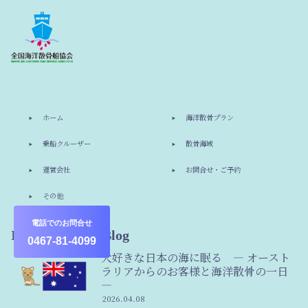
ホーム
海洋散骨プラン
乗船クルーザー
散骨海域
運営会社
お問合せ・ご予約
その他
電話でのお問合せ
Information & Blog
0467-81-4099
大好きな日本の海に眠る ― オースト
ラリアからのお客様と海洋散骨の一日
―
2026.04.08