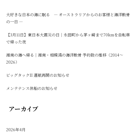
大好きな日本の海に眠る ― オーストラリアからのお客様と海洋散骨
の一日 ―
【3月11日】東日本大震災の日｜永田町から茅ヶ崎まで70kmを自転車
で帰った夜
湘南の海へ帰る｜湘南・相模湾の海洋散骨 予約数の推移（2014〜
2026）
ビッグタックII 運航再開のお知らせ
メンテナンス休船のお知らせ
アーカイブ
2026年4月