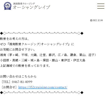
2022.12.04
◆◇=*==*==*==*==*=*==*=*==*=*==*=*==*=*==*=*=◇◆
散骨をお考えの方は、
ぜひ『湘南散骨クルージング/オーシャングレイブ』に
お気軽にお問合せ下さい。
湘南（茅ヶ崎、平塚、大磯、辻堂、藤沢、江ノ島、鎌倉、葉山、逗子）
小田原・真鶴・三崎・城ヶ島・保田・館山・東伊豆・伊豆大島
上記海域での散骨を承っております。
お問い合わせはこちらから
［TEL］0467-81-4099
［お問合せ］
https://352cruising.com/contact/
◆◇=*==*==*==*==*=*==*=*==*=*==*=*==*=*==*=*=◇◆