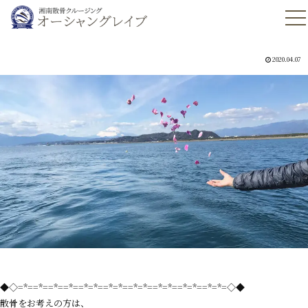
2020.04.07
◆◇=*==*==*==*==*=*==*=*==*=*==*=*==*=*==*=*=◇◆
散骨をお考えの方は、