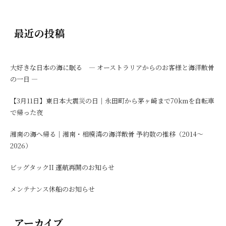
最近の投稿
大好きな日本の海に眠る ― オーストラリアからのお客様と海洋散骨
の一日 ―
【3月11日】東日本大震災の日｜永田町から茅ヶ崎まで70kmを自転車
で帰った夜
湘南の海へ帰る｜湘南・相模湾の海洋散骨 予約数の推移（2014〜
2026）
ビッグタックII 運航再開のお知らせ
メンテナンス休船のお知らせ
アーカイブ