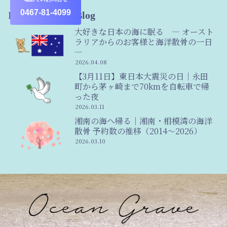
0467-81-4099
Information & Blog
大好きな日本の海に眠る ― オースト
ラリアからのお客様と海洋散骨の一日
―
2026.04.08
【3月11日】東日本大震災の日｜永田
町から茅ヶ崎まで70kmを自転車で帰
った夜
2026.03.11
湘南の海へ帰る｜湘南・相模湾の海洋
散骨 予約数の推移（2014〜2026）
2026.03.10