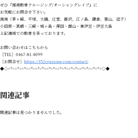
ぜひ『湘南散骨クルージング/オーシャングレイブ』に
お気軽にお問合せ下さい。
湘南（茅ヶ崎、平塚、大磯、辻堂、藤沢、江ノ島、鎌倉、葉山、逗子）
小田原・真鶴・三崎・城ヶ島・保田・館山・東伊豆・伊豆大島
上記海域での散骨を承っております。
お問い合わせはこちらから
［TEL］0467-81-4099
［お問合せ］
https://352cruising.com/contact/
◆◇=*==*==*==*==*=*==*=*==*=*==*=*==*=*==*=*=◇◆
関連記事
関連記事は見つかりませんでした。