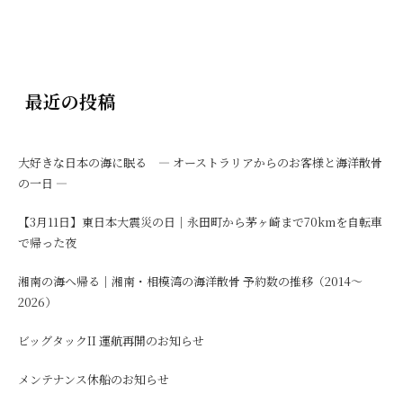
最近の投稿
大好きな日本の海に眠る ― オーストラリアからのお客様と海洋散骨
の一日 ―
【3月11日】東日本大震災の日｜永田町から茅ヶ崎まで70kmを自転車
で帰った夜
湘南の海へ帰る｜湘南・相模湾の海洋散骨 予約数の推移（2014〜
2026）
ビッグタックII 運航再開のお知らせ
メンテナンス休船のお知らせ