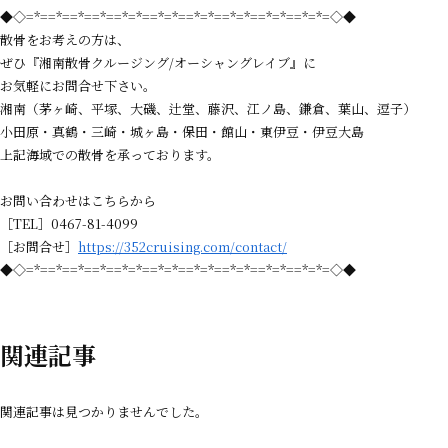
◆◇=*==*==*==*==*=*==*=*==*=*==*=*==*=*==*=*=◇◆
散骨をお考えの方は、
ぜひ『湘南散骨クルージング/オーシャングレイブ』に
お気軽にお問合せ下さい。
湘南（茅ヶ崎、平塚、大磯、辻堂、藤沢、江ノ島、鎌倉、葉山、逗子）
小田原・真鶴・三崎・城ヶ島・保田・館山・東伊豆・伊豆大島
上記海域での散骨を承っております。
お問い合わせはこちらから
［TEL］0467-81-4099
［お問合せ］
https://352cruising.com/contact/
◆◇=*==*==*==*==*=*==*=*==*=*==*=*==*=*==*=*=◇◆
関連記事
関連記事は見つかりませんでした。