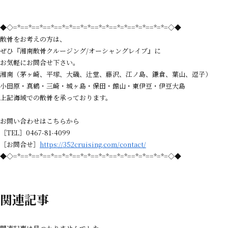
◆◇=*==*==*==*==*=*==*=*==*=*==*=*==*=*==*=*=◇◆
散骨をお考えの方は、
ぜひ『湘南散骨クルージング/オーシャングレイブ』に
お気軽にお問合せ下さい。
湘南（茅ヶ崎、平塚、大磯、辻堂、藤沢、江ノ島、鎌倉、葉山、逗子）
小田原・真鶴・三崎・城ヶ島・保田・館山・東伊豆・伊豆大島
上記海域での散骨を承っております。
お問い合わせはこちらから
［TEL］0467-81-4099
［お問合せ］
https://352cruising.com/contact/
◆◇=*==*==*==*==*=*==*=*==*=*==*=*==*=*==*=*=◇◆
関連記事