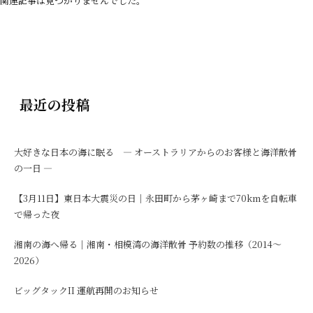
関連記事は見つかりませんでした。
最近の投稿
大好きな日本の海に眠る ― オーストラリアからのお客様と海洋散骨
の一日 ―
【3月11日】東日本大震災の日｜永田町から茅ヶ崎まで70kmを自転車
で帰った夜
湘南の海へ帰る｜湘南・相模湾の海洋散骨 予約数の推移（2014〜
2026）
ビッグタックII 運航再開のお知らせ