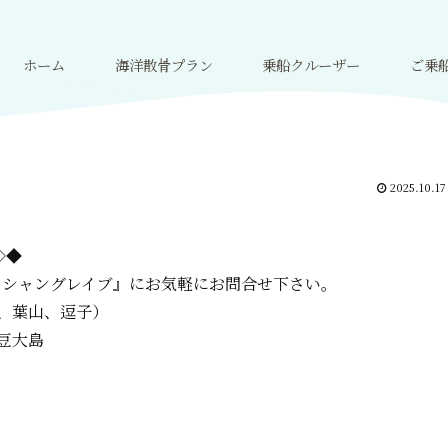
ホーム
海洋散骨プラン
乗船クルーザー
ご乗
2025.10.17
=◇◆
ーシャングレイブ』に
お気軽にお問合せ下さい。
、葉山、逗子）
豆大島