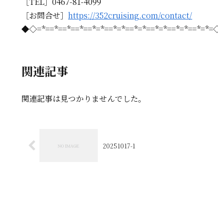
［TEL］0467-81-4099
［お問合せ］
https://352cruising.com/contact/
◆◇=*==*==*==*==*=*==*=*==*=*==*=*==*=*==*=*
関連記事
関連記事は見つかりませんでした。
20251017-1