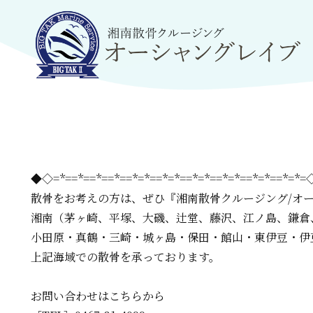
◆◇=*==*==*==*==*=*==*=*==*=*==*=*==*=*==*=*
散骨をお考えの方は、
ぜひ『湘南散骨クルージング/オ
湘南（茅ヶ崎、平塚、大磯、辻堂、藤沢、江ノ島、鎌倉
小田原・真鶴・三崎・城ヶ島・保田・館山・東伊豆・伊
上記海域での散骨を承っております。
お問い合わせはこちらから