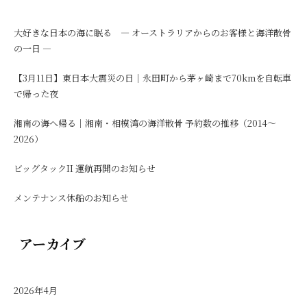
大好きな日本の海に眠る ― オーストラリアからのお客様と海洋散骨
の一日 ―
【3月11日】東日本大震災の日｜永田町から茅ヶ崎まで70kmを自転車
で帰った夜
湘南の海へ帰る｜湘南・相模湾の海洋散骨 予約数の推移（2014〜
2026）
ビッグタックII 運航再開のお知らせ
メンテナンス休船のお知らせ
アーカイブ
2026年4月