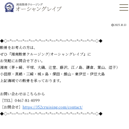
2025.10.13
◆◇=*==*==*==*==*=*==*=*==*=*==*=*==*=*==*=*=◇◆
散骨をお考えの方は、
ぜひ『湘南散骨クルージング/オーシャングレイブ』に
お気軽にお問合せ下さい。
湘南（茅ヶ崎、平塚、大磯、辻堂、藤沢、江ノ島、鎌倉、葉山、逗子）
小田原・真鶴・三崎・城ヶ島・保田・館山・東伊豆・伊豆大島
上記海域での散骨を承っております。
お問い合わせはこちらから
［TEL］0467-81-4099
［お問合せ］
https://352cruising.com/contact/
◆◇=*==*==*==*==*=*==*=*==*=*==*=*==*=*==*=*=◇◆