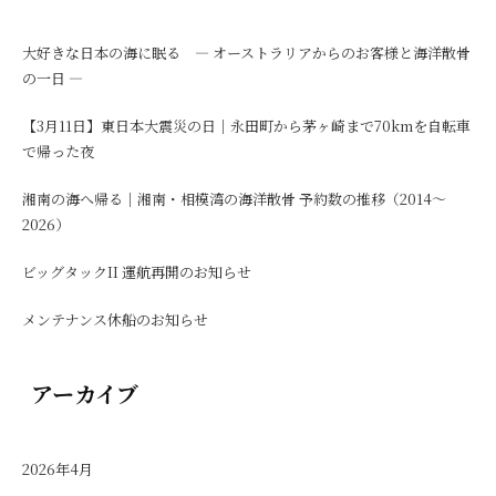
大好きな日本の海に眠る ― オーストラリアからのお客様と海洋散骨
の一日 ―
【3月11日】東日本大震災の日｜永田町から茅ヶ崎まで70kmを自転車
で帰った夜
湘南の海へ帰る｜湘南・相模湾の海洋散骨 予約数の推移（2014〜
2026）
ビッグタックII 運航再開のお知らせ
メンテナンス休船のお知らせ
アーカイブ
2026年4月