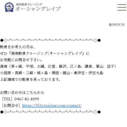
2025.07.20
◆◇=*==*==*==*==*=*==*=*==*=*==*=*==*=*==*=*=◇◆
散骨をお考えの方は、
ぜひ『湘南散骨クルージング/オーシャングレイブ』に
お気軽にお問合せ下さい。
湘南（茅ヶ崎、平塚、大磯、辻堂、藤沢、江ノ島、鎌倉、葉山、逗子）
小田原・真鶴・三崎・城ヶ島・保田・館山・東伊豆・伊豆大島
上記海域での散骨を承っております。
お問い合わせはこちらから
［TEL］0467-81-4099
［お問合せ］
https://352cruising.com/contact/
◆◇=*==*==*==*==*=*==*=*==*=*==*=*==*=*==*=*=◇◆