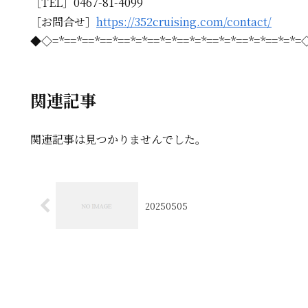
［TEL］0467-81-4099
［お問合せ］
https://352cruising.com/contact/
◆◇=*==*==*==*==*=*==*=*==*=*==*=*==*=*==*=*
関連記事
関連記事は見つかりませんでした。
20250505