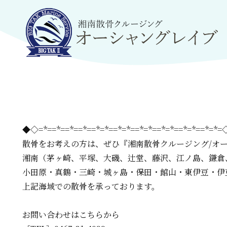
◆◇=*==*==*==*==*=*==*=*==*=*==*=*==*=*==*=*
散骨をお考えの方は、
ぜひ『湘南散骨クルージング/オ
湘南（茅ヶ崎、平塚、大磯、辻堂、藤沢、江ノ島、鎌倉
小田原・真鶴・三崎・城ヶ島・保田・館山・東伊豆・伊
上記海域での散骨を承っております。
お問い合わせはこちらから