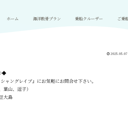
ホーム
海洋散骨プラン
乗船クルーザー
ご乗
2025.05.07
=◇◆
ーシャングレイブ』に
お気軽にお問合せ下さい。
、葉山、逗子）
豆大島