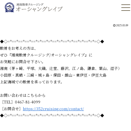
2025.03.09
◆◇=*==*==*==*==*=*==*=*==*=*==*=*==*=*==*=*=◇◆
散骨をお考えの方は、
ぜひ『湘南散骨クルージング/オーシャングレイブ』に
お気軽にお問合せ下さい。
湘南（茅ヶ崎、平塚、大磯、辻堂、藤沢、江ノ島、鎌倉、葉山、逗子）
小田原・真鶴・三崎・城ヶ島・保田・館山・東伊豆・伊豆大島
上記海域での散骨を承っております。
お問い合わせはこちらから
［TEL］0467-81-4099
［お問合せ］
https://352cruising.com/contact/
◆◇=*==*==*==*==*=*==*=*==*=*==*=*==*=*==*=*=◇◆