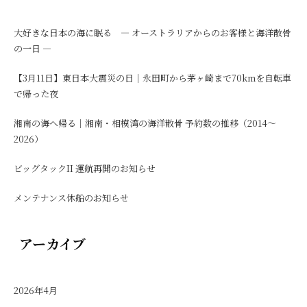
大好きな日本の海に眠る ― オーストラリアからのお客様と海洋散骨
の一日 ―
【3月11日】東日本大震災の日｜永田町から茅ヶ崎まで70kmを自転車
で帰った夜
湘南の海へ帰る｜湘南・相模湾の海洋散骨 予約数の推移（2014〜
2026）
ビッグタックII 運航再開のお知らせ
メンテナンス休船のお知らせ
アーカイブ
2026年4月