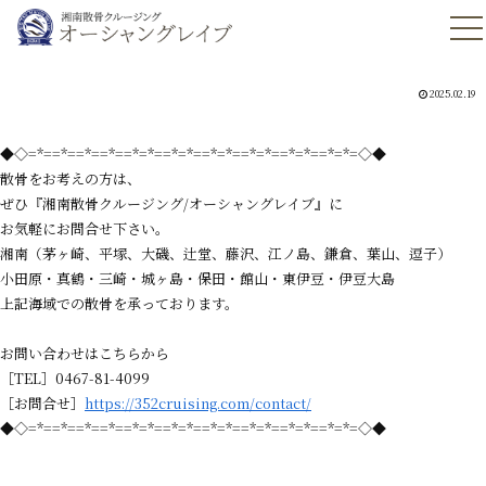
2025.02.19
◆◇=*==*==*==*==*=*==*=*==*=*==*=*==*=*==*=*=◇◆
散骨をお考えの方は、
ぜひ『湘南散骨クルージング/オーシャングレイブ』に
お気軽にお問合せ下さい。
湘南（茅ヶ崎、平塚、大磯、辻堂、藤沢、江ノ島、鎌倉、葉山、逗子）
小田原・真鶴・三崎・城ヶ島・保田・館山・東伊豆・伊豆大島
上記海域での散骨を承っております。
お問い合わせはこちらから
［TEL］0467-81-4099
［お問合せ］
https://352cruising.com/contact/
◆◇=*==*==*==*==*=*==*=*==*=*==*=*==*=*==*=*=◇◆