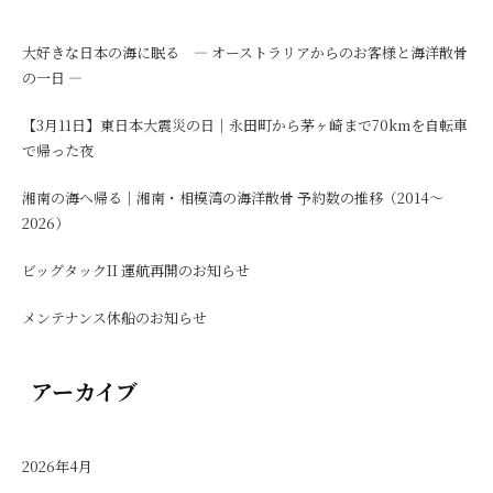
大好きな日本の海に眠る ― オーストラリアからのお客様と海洋散骨
の一日 ―
【3月11日】東日本大震災の日｜永田町から茅ヶ崎まで70kmを自転車
で帰った夜
湘南の海へ帰る｜湘南・相模湾の海洋散骨 予約数の推移（2014〜
2026）
ビッグタックII 運航再開のお知らせ
メンテナンス休船のお知らせ
アーカイブ
2026年4月