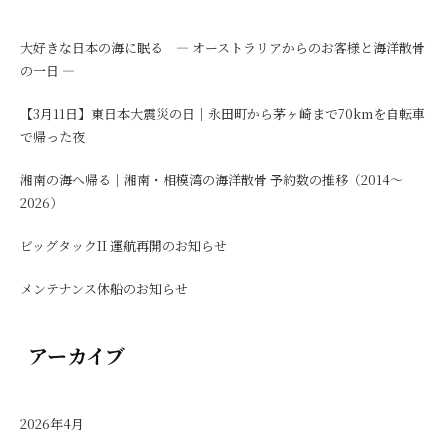
大好きな日本の海に眠る ― オーストラリアからのお客様と海洋散骨
の一日 ―
【3月11日】東日本大震災の日｜永田町から茅ヶ崎まで70kmを自転車
で帰った夜
湘南の海へ帰る｜湘南・相模湾の海洋散骨 予約数の推移（2014〜
2026）
ビッグタックII 運航再開のお知らせ
メンテナンス休船のお知らせ
アーカイブ
2026年4月