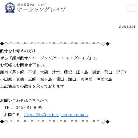
2024.08.04
◆◇=*==*==*==*==*=*==*=*==*=*==*=*==*=*==*=*=◇◆
散骨をお考えの方は、
ぜひ『湘南散骨クルージング/オーシャングレイブ』に
お気軽にお問合せ下さい。
湘南（茅ヶ崎、平塚、大磯、辻堂、藤沢、江ノ島、鎌倉、葉山、逗子）
小田原・真鶴・三崎・城ヶ島・保田・館山・東伊豆・伊豆大島
上記海域での散骨を承っております。
お問い合わせはこちらから
［TEL］0467-81-4099
［お問合せ］
https://352cruising.com/contact/
◆◇=*==*==*==*==*=*==*=*==*=*==*=*==*=*==*=*=◇◆