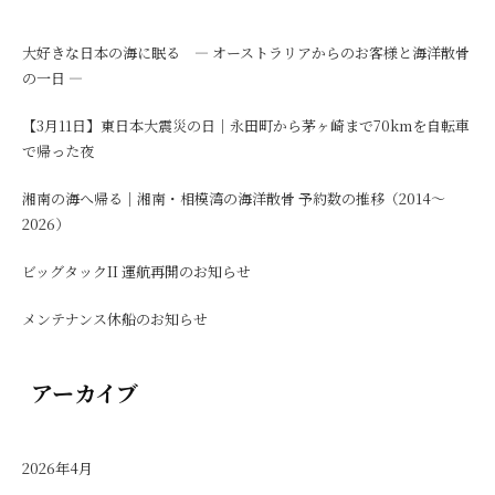
大好きな日本の海に眠る ― オーストラリアからのお客様と海洋散骨
の一日 ―
【3月11日】東日本大震災の日｜永田町から茅ヶ崎まで70kmを自転車
で帰った夜
湘南の海へ帰る｜湘南・相模湾の海洋散骨 予約数の推移（2014〜
2026）
ビッグタックII 運航再開のお知らせ
メンテナンス休船のお知らせ
アーカイブ
2026年4月