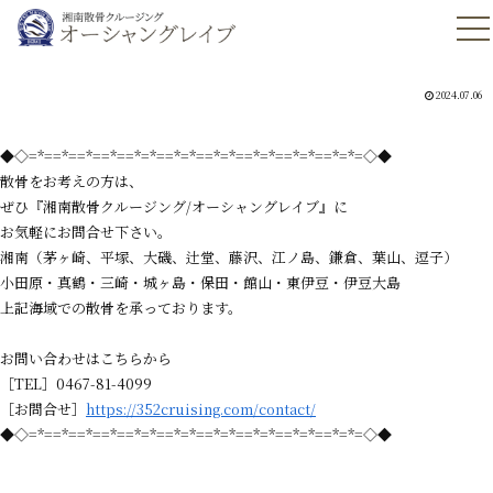
2024.07.06
◆◇=*==*==*==*==*=*==*=*==*=*==*=*==*=*==*=*=◇◆
散骨をお考えの方は、
ぜひ『湘南散骨クルージング/オーシャングレイブ』に
お気軽にお問合せ下さい。
湘南（茅ヶ崎、平塚、大磯、辻堂、藤沢、江ノ島、鎌倉、葉山、逗子）
小田原・真鶴・三崎・城ヶ島・保田・館山・東伊豆・伊豆大島
上記海域での散骨を承っております。
お問い合わせはこちらから
［TEL］0467-81-4099
［お問合せ］
https://352cruising.com/contact/
◆◇=*==*==*==*==*=*==*=*==*=*==*=*==*=*==*=*=◇◆