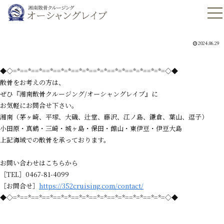
2024.06.29
◆◇=*==*==*==*==*=*==*=*==*=*==*=*==*=*==*=*=◇◆
散骨をお考えの方は、
ぜひ『湘南散骨クルージング/オーシャングレイブ』に
お気軽にお問合せ下さい。
湘南（茅ヶ崎、平塚、大磯、辻堂、藤沢、江ノ島、鎌倉、葉山、逗子）
小田原・真鶴・三崎・城ヶ島・保田・館山・東伊豆・伊豆大島
上記海域での散骨を承っております。
お問い合わせはこちらから
［TEL］0467-81-4099
［お問合せ］
https://352cruising.com/contact/
◆◇=*==*==*==*==*=*==*=*==*=*==*=*==*=*==*=*=◇◆