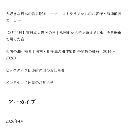
大好きな日本の海に眠る ― オーストラリアからのお客様と海洋散骨
の一日 ―
【3月11日】東日本大震災の日｜永田町から茅ヶ崎まで70kmを自転車
で帰った夜
湘南の海へ帰る｜湘南・相模湾の海洋散骨 予約数の推移（2014〜
2026）
ビッグタックII 運航再開のお知らせ
メンテナンス休船のお知らせ
アーカイブ
2026年4月