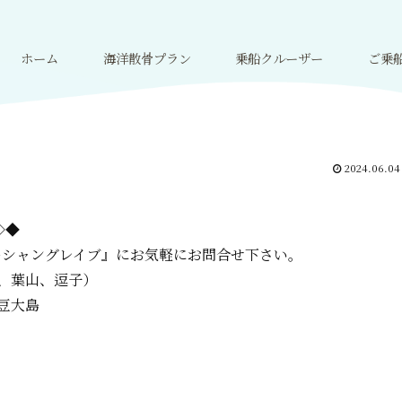
ホーム
海洋散骨プラン
乗船クルーザー
ご乗
2024.06.04
=◇◆
ーシャングレイブ』に
お気軽にお問合せ下さい。
、葉山、逗子）
豆大島