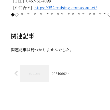
［TEL］0467-81-4099
［お問合せ］
https://352cruising.com/contact/
◆◇=*==*==*==*==*=*==*=*==*=*==*=*==*=*==*=*
関連記事
関連記事は見つかりませんでした。
20240602-4