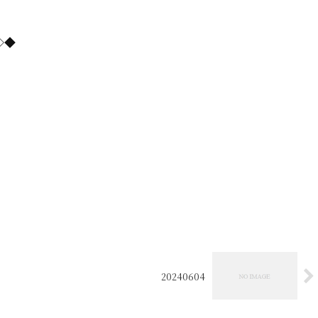
=◇◆
20240604