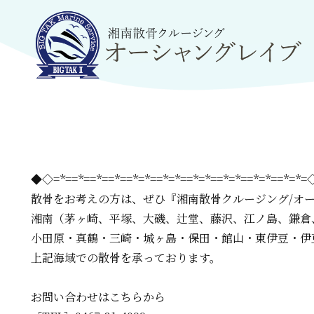
◆◇=*==*==*==*==*=*==*=*==*=*==*=*==*=*==*=*
散骨をお考えの方は、
ぜひ『湘南散骨クルージング/オ
湘南（茅ヶ崎、平塚、大磯、辻堂、藤沢、江ノ島、鎌倉
小田原・真鶴・三崎・城ヶ島・保田・館山・東伊豆・伊
上記海域での散骨を承っております。
お問い合わせはこちらから