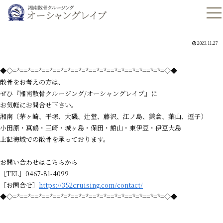
2023.11.27
◆◇=*==*==*==*==*=*==*=*==*=*==*=*==*=*==*=*=◇◆
散骨をお考えの方は、
ぜひ『湘南散骨クルージング/オーシャングレイブ』に
お気軽にお問合せ下さい。
湘南（茅ヶ崎、平塚、大磯、辻堂、藤沢、江ノ島、鎌倉、葉山、逗子）
小田原・真鶴・三崎・城ヶ島・保田・館山・東伊豆・伊豆大島
上記海域での散骨を承っております。
お問い合わせはこちらから
［TEL］0467-81-4099
［お問合せ］
https://352cruising.com/contact/
◆◇=*==*==*==*==*=*==*=*==*=*==*=*==*=*==*=*=◇◆