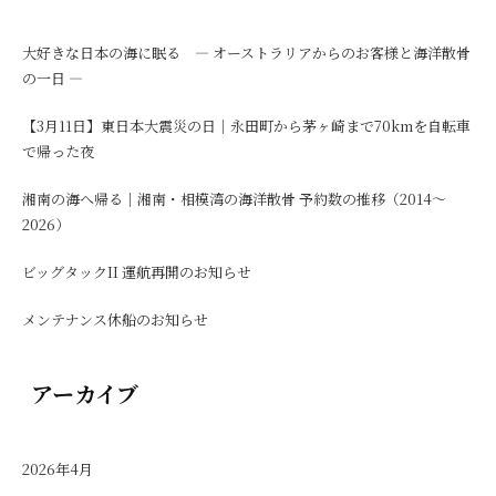
大好きな日本の海に眠る ― オーストラリアからのお客様と海洋散骨
の一日 ―
【3月11日】東日本大震災の日｜永田町から茅ヶ崎まで70kmを自転車
で帰った夜
湘南の海へ帰る｜湘南・相模湾の海洋散骨 予約数の推移（2014〜
2026）
ビッグタックII 運航再開のお知らせ
メンテナンス休船のお知らせ
アーカイブ
2026年4月