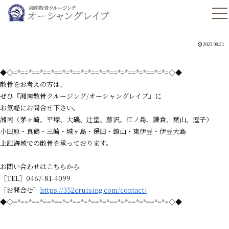
2023.08.21
◆◇=*==*==*==*==*=*==*=*==*=*==*=*==*=*==*=*=◇◆
散骨をお考えの方は、
ぜひ『湘南散骨クルージング/オーシャングレイブ』に
お気軽にお問合せ下さい。
湘南（茅ヶ崎、平塚、大磯、辻堂、藤沢、江ノ島、鎌倉、葉山、逗子）
小田原・真鶴・三崎・城ヶ島・保田・館山・東伊豆・伊豆大島
上記海域での散骨を承っております。
お問い合わせはこちらから
［TEL］0467-81-4099
［お問合せ］
https://352cruising.com/contact/
◆◇=*==*==*==*==*=*==*=*==*=*==*=*==*=*==*=*=◇◆