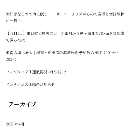
大好きな日本の海に眠る ― オーストラリアからのお客様と海洋散骨
の一日 ―
【3月11日】東日本大震災の日｜永田町から茅ヶ崎まで70kmを自転車
で帰った夜
湘南の海へ帰る｜湘南・相模湾の海洋散骨 予約数の推移（2014〜
2026）
ビッグタックII 運航再開のお知らせ
メンテナンス休船のお知らせ
アーカイブ
2026年4月