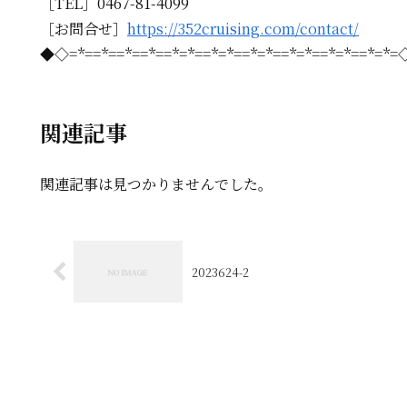
［TEL］0467-81-4099
［お問合せ］
https://352cruising.com/contact/
◆◇=*==*==*==*==*=*==*=*==*=*==*=*==*=*==*=*
関連記事
関連記事は見つかりませんでした。
2023624-2