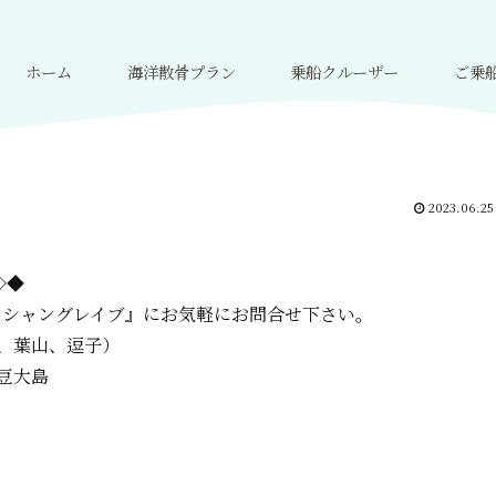
ホーム
海洋散骨プラン
乗船クルーザー
ご乗
2023.06.25
=◇◆
ーシャングレイブ』に
お気軽にお問合せ下さい。
、葉山、逗子）
豆大島