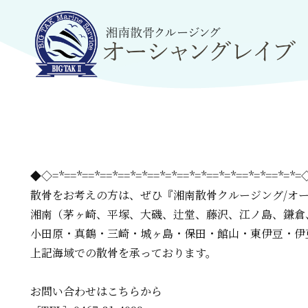
◆◇=*==*==*==*==*=*==*=*==*=*==*=*==*=*==*=*
散骨をお考えの方は、
ぜひ『湘南散骨クルージング/オ
湘南（茅ヶ崎、平塚、大磯、辻堂、藤沢、江ノ島、鎌倉
小田原・真鶴・三崎・城ヶ島・保田・館山・東伊豆・伊
上記海域での散骨を承っております。
お問い合わせはこちらから