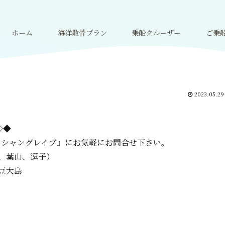
ホーム
海洋散骨プラン
乗船クルーザー
ご乗
2023.05.29
=◇◆
ーシャングレイブ』に
お気軽にお問合せ下さい。
、葉山、逗子）
豆大島