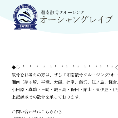
◆◇=*==*==*==*==*=*==*=*==*=*==*=*==*=*==*=*
散骨をお考えの方は、
ぜひ『湘南散骨クルージング/オ
湘南（茅ヶ崎、平塚、大磯、辻堂、藤沢、江ノ島、鎌倉
小田原・真鶴・三崎・城ヶ島・保田・館山・東伊豆・伊
上記海域での散骨を承っております。
お問い合わせはこちらから