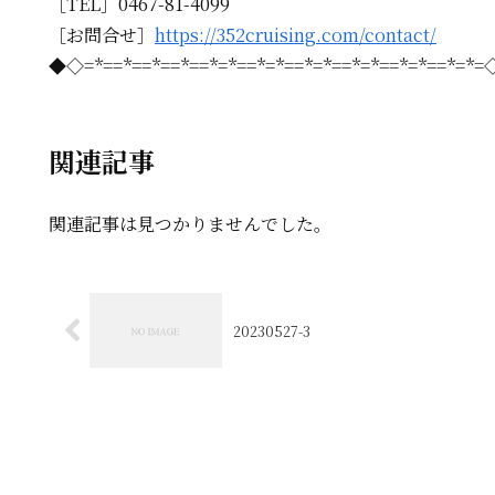
［TEL］0467-81-4099
［お問合せ］
https://352cruising.com/contact/
◆◇=*==*==*==*==*=*==*=*==*=*==*=*==*=*==*=*
関連記事
関連記事は見つかりませんでした。
20230527-3