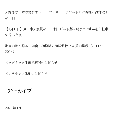
大好きな日本の海に眠る ― オーストラリアからのお客様と海洋散骨
の一日 ―
【3月11日】東日本大震災の日｜永田町から茅ヶ崎まで70kmを自転車
で帰った夜
湘南の海へ帰る｜湘南・相模湾の海洋散骨 予約数の推移（2014〜
2026）
ビッグタックII 運航再開のお知らせ
メンテナンス休船のお知らせ
アーカイブ
2026年4月