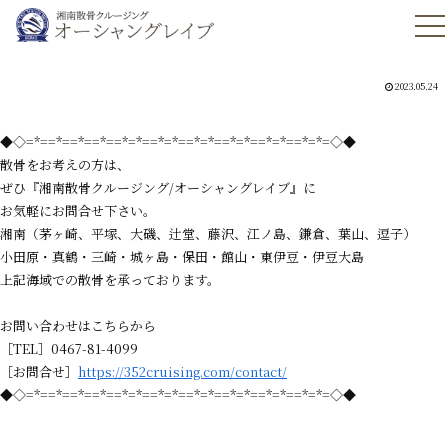
2023.05.24
◆◇=*==*==*==*==*=*==*=*==*=*==*=*==*=*==*=*=◇◆
散骨をお考えの方は、
ぜひ『湘南散骨クルージング/オーシャングレイブ』に
お気軽にお問合せ下さい。
湘南（茅ヶ崎、平塚、大磯、辻堂、藤沢、江ノ島、鎌倉、葉山、逗子）
小田原・真鶴・三崎・城ヶ島・保田・館山・東伊豆・伊豆大島
上記海域での散骨を承っております。
お問い合わせはこちらから
［TEL］0467-81-4099
［お問合せ］
https://352cruising.com/contact/
◆◇=*==*==*==*==*=*==*=*==*=*==*=*==*=*==*=*=◇◆