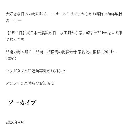
大好きな日本の海に眠る ― オーストラリアからのお客様と海洋散骨
の一日 ―
【3月11日】東日本大震災の日｜永田町から茅ヶ崎まで70kmを自転車
で帰った夜
湘南の海へ帰る｜湘南・相模湾の海洋散骨 予約数の推移（2014〜
2026）
ビッグタックII 運航再開のお知らせ
メンテナンス休船のお知らせ
アーカイブ
2026年4月