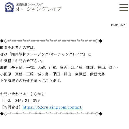
2023.05.23
◆◇=*==*==*==*==*=*==*=*==*=*==*=*==*=*==*=*=◇◆
散骨をお考えの方は、
ぜひ『湘南散骨クルージング/オーシャングレイブ』に
お気軽にお問合せ下さい。
湘南（茅ヶ崎、平塚、大磯、辻堂、藤沢、江ノ島、鎌倉、葉山、逗子）
小田原・真鶴・三崎・城ヶ島・保田・館山・東伊豆・伊豆大島
上記海域での散骨を承っております。
お問い合わせはこちらから
［TEL］0467-81-4099
［お問合せ］
https://352cruising.com/contact/
◆◇=*==*==*==*==*=*==*=*==*=*==*=*==*=*==*=*=◇◆