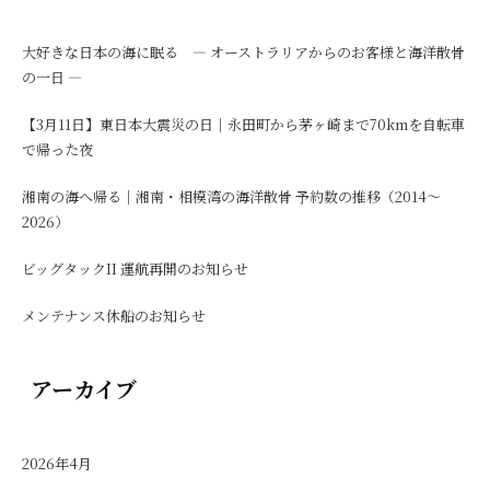
大好きな日本の海に眠る ― オーストラリアからのお客様と海洋散骨
の一日 ―
【3月11日】東日本大震災の日｜永田町から茅ヶ崎まで70kmを自転車
で帰った夜
湘南の海へ帰る｜湘南・相模湾の海洋散骨 予約数の推移（2014〜
2026）
ビッグタックII 運航再開のお知らせ
メンテナンス休船のお知らせ
アーカイブ
2026年4月