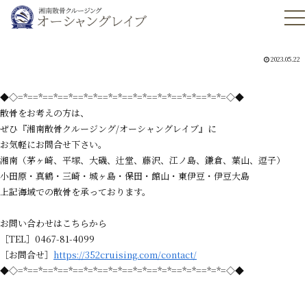
2023.05.22
◆◇=*==*==*==*==*=*==*=*==*=*==*=*==*=*==*=*=◇◆
散骨をお考えの方は、
ぜひ『湘南散骨クルージング/オーシャングレイブ』に
お気軽にお問合せ下さい。
湘南（茅ヶ崎、平塚、大磯、辻堂、藤沢、江ノ島、鎌倉、葉山、逗子）
小田原・真鶴・三崎・城ヶ島・保田・館山・東伊豆・伊豆大島
上記海域での散骨を承っております。
お問い合わせはこちらから
［TEL］0467-81-4099
［お問合せ］
https://352cruising.com/contact/
◆◇=*==*==*==*==*=*==*=*==*=*==*=*==*=*==*=*=◇◆