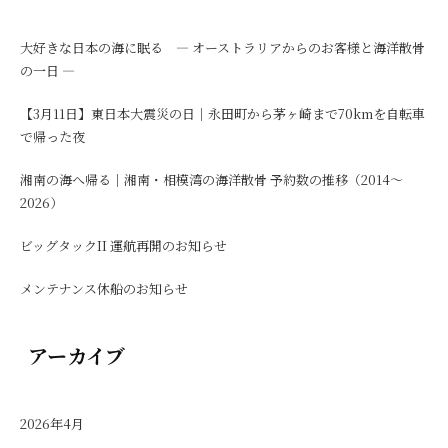
大好きな日本の海に眠る ― オーストラリアからのお客様と海洋散骨
の一日 ―
【3月11日】東日本大震災の日｜永田町から茅ヶ崎まで70kmを自転車
で帰った夜
湘南の海へ帰る｜湘南・相模湾の海洋散骨 予約数の推移（2014〜
2026）
ビッグタックII 運航再開のお知らせ
メンテナンス休船のお知らせ
アーカイブ
2026年4月