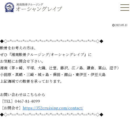
2023.05.13
◆◇=*==*==*==*==*=*==*=*==*=*==*=*==*=*==*=*=◇◆
散骨をお考えの方は、
ぜひ『湘南散骨クルージング/オーシャングレイブ』に
お気軽にお問合せ下さい。
湘南（茅ヶ崎、平塚、大磯、辻堂、藤沢、江ノ島、鎌倉、葉山、逗子）
小田原・真鶴・三崎・城ヶ島・保田・館山・東伊豆・伊豆大島
上記海域での散骨を承っております。
お問い合わせはこちらから
［TEL］0467-81-4099
［お問合せ］
https://352cruising.com/contact/
◆◇=*==*==*==*==*=*==*=*==*=*==*=*==*=*==*=*=◇◆