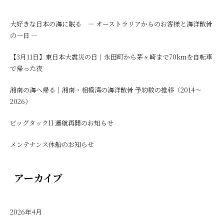
大好きな日本の海に眠る ― オーストラリアからのお客様と海洋散骨
の一日 ―
【3月11日】東日本大震災の日｜永田町から茅ヶ崎まで70kmを自転車
で帰った夜
湘南の海へ帰る｜湘南・相模湾の海洋散骨 予約数の推移（2014〜
2026）
ビッグタックII 運航再開のお知らせ
メンテナンス休船のお知らせ
アーカイブ
2026年4月