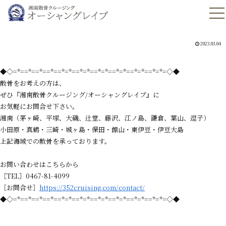
2023.03.04
◆◇=*==*==*==*==*=*==*=*==*=*==*=*==*=*==*=*=◇◆
散骨をお考えの方は、
ぜひ『湘南散骨クルージング/オーシャングレイブ』に
お気軽にお問合せ下さい。
湘南（茅ヶ崎、平塚、大磯、辻堂、藤沢、江ノ島、鎌倉、葉山、逗子）
小田原・真鶴・三崎・城ヶ島・保田・館山・東伊豆・伊豆大島
上記海域での散骨を承っております。
お問い合わせはこちらから
［TEL］0467-81-4099
［お問合せ］
https://352cruising.com/contact/
◆◇=*==*==*==*==*=*==*=*==*=*==*=*==*=*==*=*=◇◆