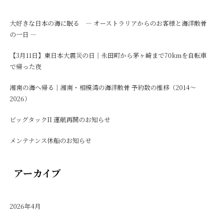
大好きな日本の海に眠る ― オーストラリアからのお客様と海洋散骨
の一日 ―
【3月11日】東日本大震災の日｜永田町から茅ヶ崎まで70kmを自転車
で帰った夜
湘南の海へ帰る｜湘南・相模湾の海洋散骨 予約数の推移（2014〜
2026）
ビッグタックII 運航再開のお知らせ
メンテナンス休船のお知らせ
アーカイブ
2026年4月