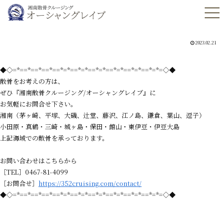
2023.02.21
◆◇=*==*==*==*==*=*==*=*==*=*==*=*==*=*==*=*=◇◆
散骨をお考えの方は、
ぜひ『湘南散骨クルージング/オーシャングレイブ』に
お気軽にお問合せ下さい。
湘南（茅ヶ崎、平塚、大磯、辻堂、藤沢、江ノ島、鎌倉、葉山、逗子）
小田原・真鶴・三崎・城ヶ島・保田・館山・東伊豆・伊豆大島
上記海域での散骨を承っております。
お問い合わせはこちらから
［TEL］0467-81-4099
［お問合せ］
https://352cruising.com/contact/
◆◇=*==*==*==*==*=*==*=*==*=*==*=*==*=*==*=*=◇◆