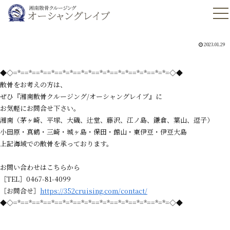
2023.01.29
◆◇=*==*==*==*==*=*==*=*==*=*==*=*==*=*==*=*=◇◆
散骨をお考えの方は、
ぜひ『湘南散骨クルージング/オーシャングレイブ』に
お気軽にお問合せ下さい。
湘南（茅ヶ崎、平塚、大磯、辻堂、藤沢、江ノ島、鎌倉、葉山、逗子）
小田原・真鶴・三崎・城ヶ島・保田・館山・東伊豆・伊豆大島
上記海域での散骨を承っております。
お問い合わせはこちらから
［TEL］0467-81-4099
［お問合せ］
https://352cruising.com/contact/
◆◇=*==*==*==*==*=*==*=*==*=*==*=*==*=*==*=*=◇◆