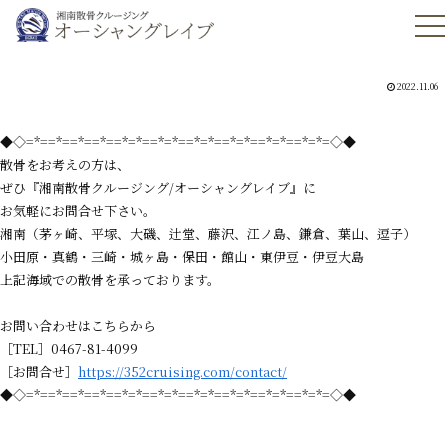
2022.11.06
◆◇=*==*==*==*==*=*==*=*==*=*==*=*==*=*==*=*=◇◆
散骨をお考えの方は、
ぜひ『湘南散骨クルージング/オーシャングレイブ』に
お気軽にお問合せ下さい。
湘南（茅ヶ崎、平塚、大磯、辻堂、藤沢、江ノ島、鎌倉、葉山、逗子）
小田原・真鶴・三崎・城ヶ島・保田・館山・東伊豆・伊豆大島
上記海域での散骨を承っております。
お問い合わせはこちらから
［TEL］0467-81-4099
［お問合せ］
https://352cruising.com/contact/
◆◇=*==*==*==*==*=*==*=*==*=*==*=*==*=*==*=*=◇◆