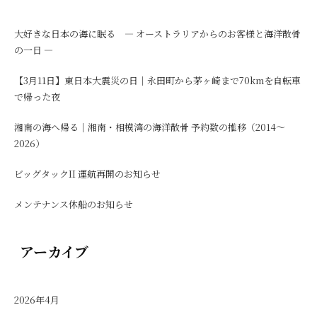
大好きな日本の海に眠る ― オーストラリアからのお客様と海洋散骨
の一日 ―
【3月11日】東日本大震災の日｜永田町から茅ヶ崎まで70kmを自転車
で帰った夜
湘南の海へ帰る｜湘南・相模湾の海洋散骨 予約数の推移（2014〜
2026）
ビッグタックII 運航再開のお知らせ
メンテナンス休船のお知らせ
アーカイブ
2026年4月