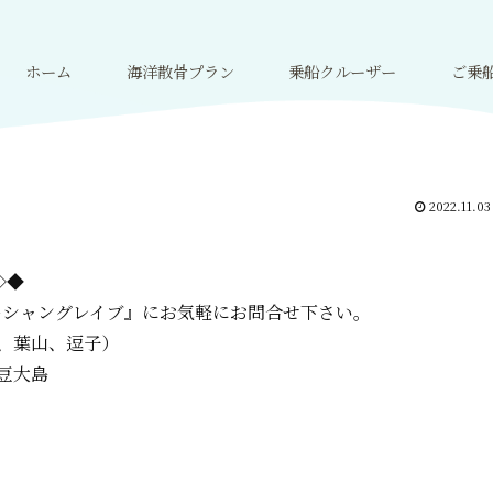
ホーム
海洋散骨プラン
乗船クルーザー
ご乗
2022.11.03
=◇◆
ーシャングレイブ』に
お気軽にお問合せ下さい。
、葉山、逗子）
豆大島