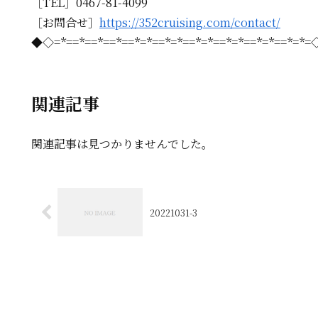
［TEL］0467-81-4099
［お問合せ］
https://352cruising.com/contact/
◆◇=*==*==*==*==*=*==*=*==*=*==*=*==*=*==*=*
関連記事
関連記事は見つかりませんでした。
20221031-3