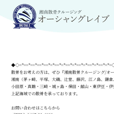
◆◇=*==*==*==*==*=*==*=*==*=*==*=*==*=*==*=*
散骨をお考えの方は、
ぜひ『湘南散骨クルージング/オ
湘南（茅ヶ崎、平塚、大磯、辻堂、藤沢、江ノ島、鎌倉
小田原・真鶴・三崎・城ヶ島・保田・館山・東伊豆・伊
上記海域での散骨を承っております。
お問い合わせはこちらから