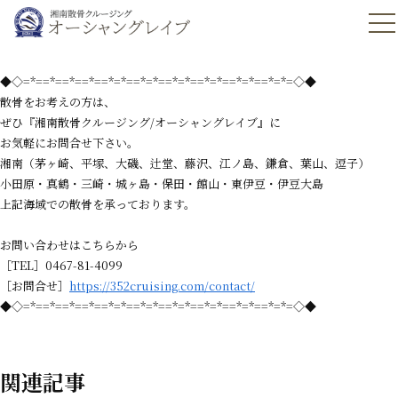
◆◇=*==*==*==*==*=*==*=*==*=*==*=*==*=*==*=*=◇◆
散骨をお考えの方は、
ぜひ『湘南散骨クルージング/オーシャングレイブ』に
お気軽にお問合せ下さい。
湘南（茅ヶ崎、平塚、大磯、辻堂、藤沢、江ノ島、鎌倉、葉山、逗子）
小田原・真鶴・三崎・城ヶ島・保田・館山・東伊豆・伊豆大島
上記海域での散骨を承っております。
お問い合わせはこちらから
［TEL］0467-81-4099
［お問合せ］
https://352cruising.com/contact/
◆◇=*==*==*==*==*=*==*=*==*=*==*=*==*=*==*=*=◇◆
関連記事