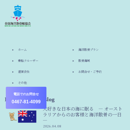
ホーム
海洋散骨プラン
乗船クルーザー
散骨海域
運営会社
お問合せ・ご予約
その他
電話でのお問合せ
Information & Blog
0467-81-4099
大好きな日本の海に眠る ― オースト
ラリアからのお客様と海洋散骨の一日
―
2026.04.08