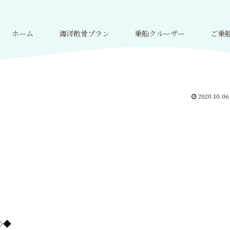
ホーム
海洋散骨プラン
乗船クルーザー
ご乗
2020.10.06
=◇◆