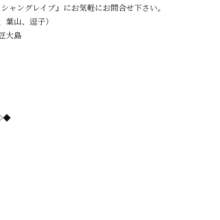
ーシャングレイブ』に
お気軽にお問合せ下さい。
、葉山、逗子）
豆大島
=◇◆