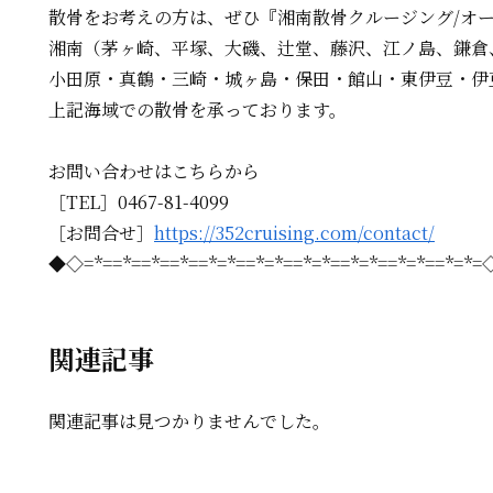
散骨をお考えの方は、
ぜひ『湘南散骨クルージング/オ
湘南（茅ヶ崎、平塚、大磯、辻堂、藤沢、江ノ島、鎌倉
小田原・真鶴・三崎・城ヶ島・保田・館山・東伊豆・伊
上記海域での散骨を承っております。
お問い合わせはこちらから
［TEL］0467-81-4099
［お問合せ］
https://352cruising.com/contact/
◆◇=*==*==*==*==*=*==*=*==*=*==*=*==*=*==*=*
関連記事
関連記事は見つかりませんでした。