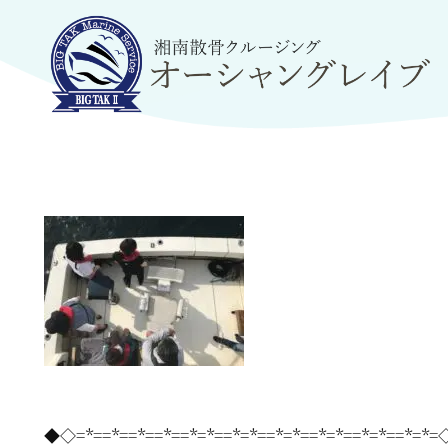
◆◇=*==*==*==*==*=*==*=*==*=*==*=*==*=*==*=*