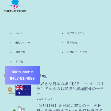
ホーム
海洋散骨プラン
乗船クルーザー
散骨海域
運営会社
お問合せ・ご予約
その他
電話でのお問合せ
Information & Blog
0467-81-4099
大好きな日本の海に眠る ― オースト
ラリアからのお客様と海洋散骨の一日
―
2026.04.08
【3月11日】東日本大震災の日｜永田
町から茅ヶ崎まで70kmを自転車で帰