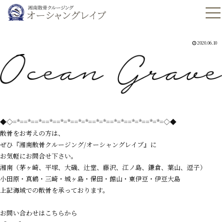
2020.06.10
◆◇=*==*==*==*==*=*==*=*==*=*==*=*==*=*==*=*=◇◆
散骨をお考えの方は、
ぜひ『湘南散骨クルージング/オーシャングレイブ』に
お気軽にお問合せ下さい。
湘南（茅ヶ崎、平塚、大磯、辻堂、藤沢、江ノ島、鎌倉、葉山、逗子）
小田原・真鶴・三崎・城ヶ島・保田・館山・東伊豆・伊豆大島
上記海域での散骨を承っております。
お問い合わせはこちらから