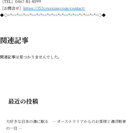
［TEL］0467-81-4099
［お問合せ］
https://352cruising.com/contact/
◆◇=*==*==*==*==*=*==*=*==*=*==*=*==*=*==*=*=◇◆
関連記事
関連記事は見つかりませんでした。
最近の投稿
大好きな日本の海に眠る ― オーストラリアからのお客様と海洋散骨
の一日 ―