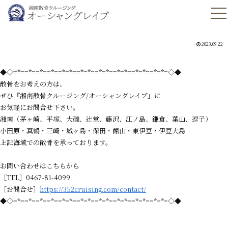
2023.09.22
◆◇=*==*==*==*==*=*==*=*==*=*==*=*==*=*==*=*=◇◆
散骨をお考えの方は、
ぜひ『湘南散骨クルージング/オーシャングレイブ』に
お気軽にお問合せ下さい。
湘南（茅ヶ崎、平塚、大磯、辻堂、藤沢、江ノ島、鎌倉、葉山、逗子）
小田原・真鶴・三崎・城ヶ島・保田・館山・東伊豆・伊豆大島
上記海域での散骨を承っております。
お問い合わせはこちらから
［TEL］0467-81-4099
［お問合せ］
https://352cruising.com/contact/
◆◇=*==*==*==*==*=*==*=*==*=*==*=*==*=*==*=*=◇◆