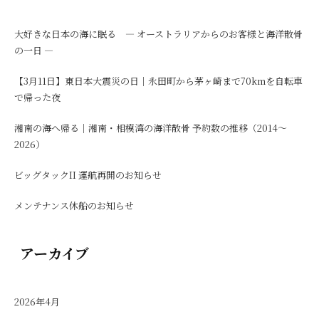
大好きな日本の海に眠る ― オーストラリアからのお客様と海洋散骨
の一日 ―
【3月11日】東日本大震災の日｜永田町から茅ヶ崎まで70kmを自転車
で帰った夜
湘南の海へ帰る｜湘南・相模湾の海洋散骨 予約数の推移（2014〜
2026）
ビッグタックII 運航再開のお知らせ
メンテナンス休船のお知らせ
アーカイブ
2026年4月