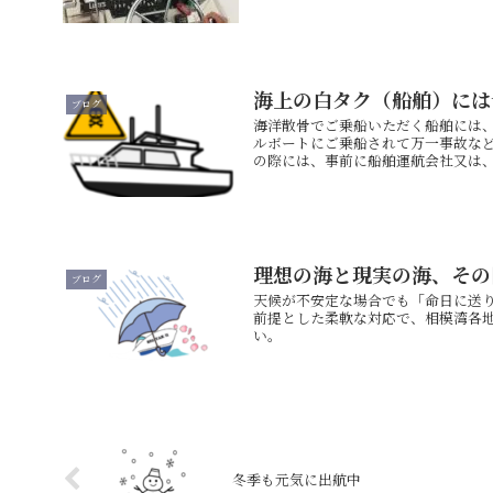
海上の白タク（船舶）には
ブログ
海洋散骨でご乗船いただく船舶には
ルボートにご乗船されて万一事故な
の際には、事前に船舶運航会社又は
理想の海と現実の海、その
ブログ
天候が不安定な場合でも「命日に送
前提とした柔軟な対応で、相模湾各
い。
冬季も元気に出航中