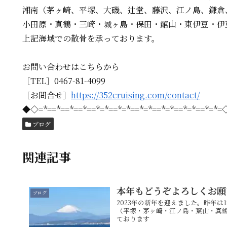
湘南（茅ヶ崎、平塚、大磯、辻堂、藤沢、江ノ島、鎌倉
小田原・真鶴・三崎・城ヶ島・保田・館山・東伊豆・伊
上記海域での散骨を承っております。
お問い合わせはこちらから
［TEL］0467-81-4099
［お問合せ］
https://352cruising.com/contact/
◆◇=*==*==*==*==*=*==*=*==*=*==*=*==*=*==*=*
ブログ
関連記事
本年もどうぞよろしくお願
ブログ
2023年の新年を迎えました。昨年
（平塚・茅ヶ崎・江ノ島・葉山・真
ております