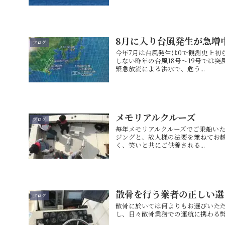
8月に入り台風発生が急増
ブログ
今年7月は台風発生は0で観測史上初
しない昨年の台風18号～19号では
緊急放流による洪水で、危う...
メモリアルクルーズ
ブログ
毎年メモリアルクルーズでご乗船いた
ジングと、故人様の法要を兼ねてお越
く、笑いと共にご供養される...
散骨を行う業者の正しい選
ブログ
散骨に於いては何よりもお選びいた
し、日々散骨業務での運航に携わる