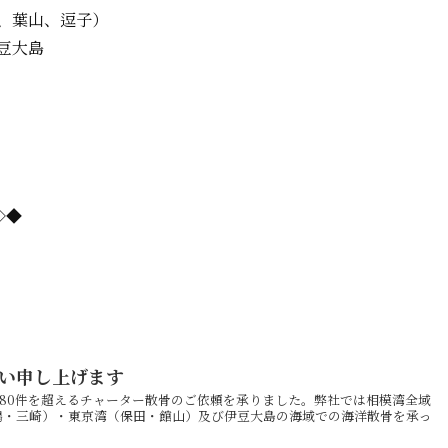
、葉山、逗子）
豆大島
=◇◆
い申し上げます
は180件を超えるチャーター散骨のご依頼を承りました。弊社では相模湾全域
鶴・三崎）・東京湾（保田・館山）及び伊豆大島の海域での海洋散骨を承っ