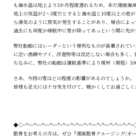
も海水温は地上より3か月程度遅れるため、未だ湘南海域
地上の気温が2～3度だとすると海水温と10度以上の差
ら湯気のように蒸気が発生することがあり、場合によっ
過去にも何度か帰航中に雪が降ってあっという間に先が
弊社船舶に
はレーダーという便利なものが
装着されてい
に近い
漁網や
ブイ、
浮遊物等は
反応しない場合も多く、
ちなみに、弊社の船舶は運航基準により視界（視程）10
さあ、今回の雪はどの程度の影響があるのでしょうか。
皆様も足元には十分気を付けて、暖かくしてお過ごしく
◆◇=*==*==*==*==*=*==*=*==*=*==*=*==*=*==*=*
散骨をお考えの方は、
ぜひ『湘南散骨クルージング/オ