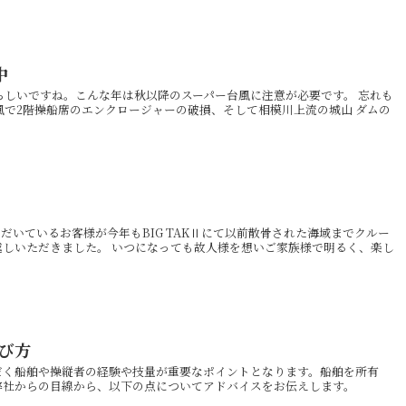
中
らしいですね。こんな年は秋以降のスーパー台風に注意が必要です。 忘れも
突風で2階操船席のエンクロージャーの破損、そして相模川上流の城山 ダムの
だいているお客様が今年もBIG TAKⅡにて以前散骨された海域までクルー
しいただきました。 いつになっても故人様を想いご家族様で明るく、楽し
び方
だく船舶や操縦者の経験や技量が重要なポイントとなります。船舶を所有
弊社からの目線から、以下の点についてアドバイスをお伝えします。