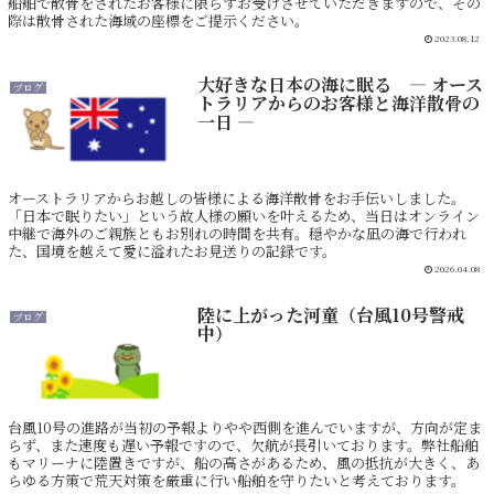
船舶で散骨をされたお客様に限らずお受けさせていただきますので、その
際は散骨された海域の座標をご提示ください。
2023.08.12
大好きな日本の海に眠る ― オース
ブログ
トラリアからのお客様と海洋散骨の
一日 ―
オーストラリアからお越しの皆様による海洋散骨をお手伝いしました。
「日本で眠りたい」という故人様の願いを叶えるため、当日はオンライン
中継で海外のご親族ともお別れの時間を共有。穏やかな凪の海で行われ
た、国境を越えて愛に溢れたお見送りの記録です。
2026.04.08
陸に上がった河童（台風10号警戒
ブログ
中）
台風10号の進路が当初の予報よりやや西側を進んでいますが、方向が定ま
らず、また速度も遅い予報ですので、欠航が長引いております。弊社船舶
もマリーナに陸置きですが、船の高さがあるため、風の抵抗が大きく、あ
らゆる方策で荒天対策を厳重に行い船舶を守りたいと考えております。