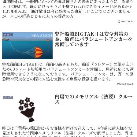
海洋散骨は、一般的にかつての高倉健さんの映画にあったように、あまり
人目に触れず、静かにひっそりと小舟で行われてきたイメージがあるかも
しれませんね。 海洋散骨は今に始まった真新しいことではございません
が、月日の経過とともに人々の葬送の方...
2020.10.17
弊社船舶BIGTAKⅡは安全対策の
ブログ
為、船首にパラシュートアンカーを
常備しています
弊社船舶BIG TAKⅡは、船舶の高さもあり、船首（フレアー）の幅が広い
ため60フィート船舶用のパラシュートアンカーを常備し、用途に応じて適
時使用できるようになっております。 パラシュートアンカーは、万一の緊
急時や天災などの際に対処を支援する重要な役割を担います。
2023.09.22
内房でのメモリアル（法要）クルー
ブログ
ズ
昨日は千葉県の保田港からお客様を再びお迎えして、4年前に故人様をお
見送りされた竹岡沖へメモリアル（法要）クルーズで航行しました。弊社