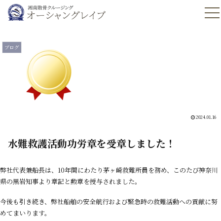
ブログ
2024.01.16
水難救護活動功労章を
受章しました
！
弊社代表兼船長は、10年間にわたり茅ヶ崎救難所員を務め、このたび神奈川
県の黒岩知事より章記と勲章を授与されました。
今後も引き続き、弊社船舶の安全航行および緊急時の救難活動への貢献に努
めてまいります。