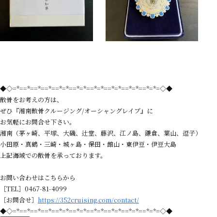
◆◇=*==*==*==*==*=*==*=*==*=*==*=*==*=*==*=*=◇◆
散骨をお考えの方は、
ぜひ『湘南散骨クルージング/オーシャングレイブ』に
お気軽にお問合せ下さい。
湘南（茅ヶ崎、平塚、大磯、辻堂、藤沢、江ノ島、鎌倉、葉山、逗子）
小田原・真鶴・三崎・城ヶ島・保田・館山・東伊豆・伊豆大島
上記海域での散骨を承っております。
お問い合わせはこちらから
［TEL］0467-81-4099
［お問合せ］
https://352cruising.com/contact/
◆◇=*==*==*==*==*=*==*=*==*=*==*=*==*=*==*=*=◇◆