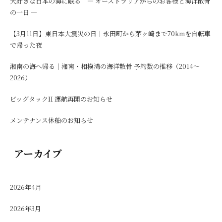
大好きな日本の海に眠る ― オーストラリアからのお客様と海洋散骨
の一日 ―
【3月11日】東日本大震災の日｜永田町から茅ヶ崎まで70kmを自転車
で帰った夜
湘南の海へ帰る｜湘南・相模湾の海洋散骨 予約数の推移（2014〜
2026）
ビッグタックII 運航再開のお知らせ
メンテナンス休船のお知らせ
アーカイブ
2026年4月
2026年3月