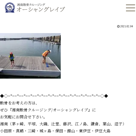
2021.02.04
◆◇=*==*==*==*==*=*==*=*==*=*==*=*==*=*==*=*=◇◆
散骨をお考えの方は、
ぜひ『湘南散骨クルージング/オーシャングレイブ』に
お気軽にお問合せ下さい。
湘南（茅ヶ崎、平塚、大磯、辻堂、藤沢、江ノ島、鎌倉、葉山、逗子）
小田原・真鶴・三崎・城ヶ島・保田・館山・東伊豆・伊豆大島