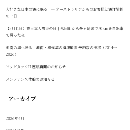
大好きな日本の海に眠る ― オーストラリアからのお客様と海洋散骨
の一日 ―
【3月11日】東日本大震災の日｜永田町から茅ヶ崎まで70kmを自転車
で帰った夜
湘南の海へ帰る｜湘南・相模湾の海洋散骨 予約数の推移（2014〜
2026）
ビッグタックII 運航再開のお知らせ
メンテナンス休船のお知らせ
アーカイブ
2026年4月