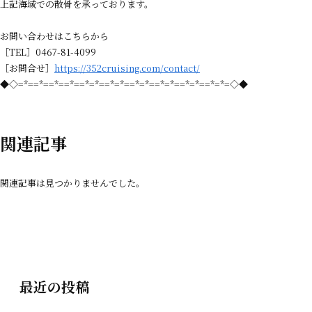
上記海域での散骨を承っております。
お問い合わせはこちらから
［TEL］0467-81-4099
［お問合せ］
https://352cruising.com/contact/
◆◇=*==*==*==*==*=*==*=*==*=*==*=*==*=*==*=*=◇◆
関連記事
関連記事は見つかりませんでした。
最近の投稿