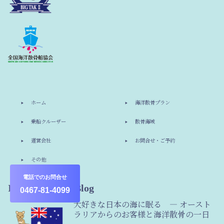
ホーム
海洋散骨プラン
乗船クルーザー
散骨海域
運営会社
お問合せ・ご予約
その他
電話でのお問合せ
Information & Blog
0467-81-4099
大好きな日本の海に眠る ― オースト
ラリアからのお客様と海洋散骨の一日