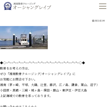
2021.02.04
◆◇=*==*==*==*==*=*==*=*==*=*==*=*==*=*==*=*=◇◆
散骨をお考えの方は、
ぜひ『湘南散骨クルージング/オーシャングレイブ』に
お気軽にお問合せ下さい。
湘南（茅ヶ崎、平塚、大磯、辻堂、藤沢、江ノ島、鎌倉、葉山、逗子）
小田原・真鶴・三崎・城ヶ島・保田・館山・東伊豆・伊豆大島
上記海域での散骨を承っております。
お問い合わせはこちらから