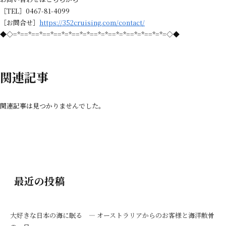
［TEL］0467-81-4099
［お問合せ］
https://352cruising.com/contact/
◆◇=*==*==*==*==*=*==*=*==*=*==*=*==*=*==*=*=◇◆
関連記事
関連記事は見つかりませんでした。
最近の投稿
大好きな日本の海に眠る ― オーストラリアからのお客様と海洋散骨