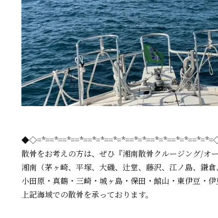
◆◇=*==*==*==*==*=*==*=*==*=*==*=*==*=*==*=*
散骨をお考えの方は、
ぜひ『湘南散骨クルージング/オ
湘南（茅ヶ崎、平塚、大磯、辻堂、藤沢、江ノ島、鎌倉
小田原・真鶴・三崎・城ヶ島・保田・館山・東伊豆・伊
上記海域での散骨を承っております。