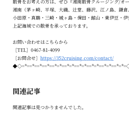
散骨をお考えの方は、
ぜひ『湘南散骨クルージング/オ
湘南（茅ヶ崎、平塚、大磯、辻堂、藤沢、江ノ島、鎌倉
小田原・真鶴・三崎・城ヶ島・保田・館山・東伊豆・伊
上記海域での散骨を承っております。
お問い合わせはこちらから
［TEL］0467-81-4099
［お問合せ］
https://352cruising.com/contact/
◆◇=*==*==*==*==*=*==*=*==*=*==*=*==*=*==*=*
関連記事
関連記事は見つかりませんでした。