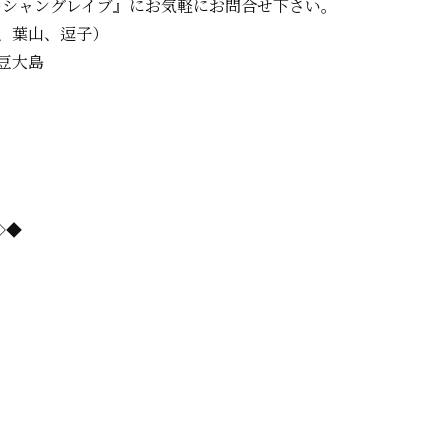
ーシャングレイブ』に
お気軽にお問合せ下さい。
、葉山、逗子）
豆大島
=◇◆