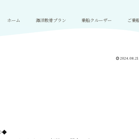
ホーム
海洋散骨プラン
乗船クルーザー
ご乗
2024.08.21
=◇◆