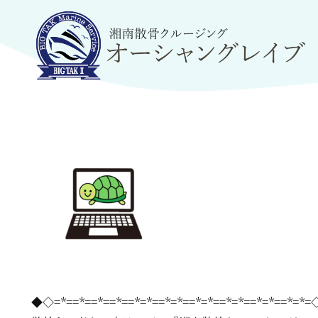
◆◇=*==*==*==*==*=*==*=*==*=*==*=*==*=*==*=*