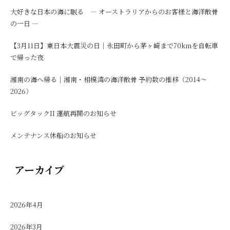
大好きな日本の海に眠る ― オーストラリアからのお客様と海洋散骨
の一日 ―
【3月11日】東日本大震災の日｜永田町から茅ヶ崎まで70kmを自転車
で帰った夜
湘南の海へ帰る｜湘南・相模湾の海洋散骨 予約数の推移（2014〜
2026）
ビッグタックII 運航再開のお知らせ
メンテナンス休船のお知らせ
アーカイブ
2026年4月
2026年3月