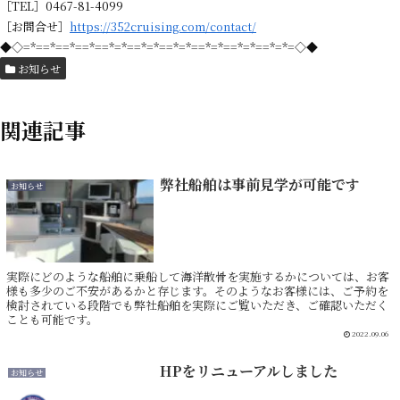
［TEL］0467-81-4099
［お問合せ］
https://352cruising.com/contact/
◆◇=*==*==*==*==*=*==*=*==*=*==*=*==*=*==*=*=◇◆
お知らせ
関連記事
弊社船舶は事前見学が可能です
お知らせ
実際にどのような船舶に乗船して海洋散骨を実施するかについては、お客
様も多少のご不安があるかと存じます。そのようなお客様には、ご予約を
検討されている段階でも弊社船舶を実際にご覧いただき、ご確認いただく
ことも可能です。
2022.09.06
HPをリニューアルしました
お知らせ