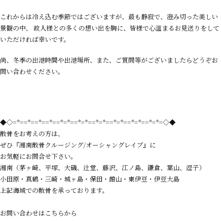
これからは冷え込む季節ではございますが、最も静寂で、澄み切った美しい
景観の中、 故人様との多くの想い出を胸に、皆様で心温まるお見送りをして
いただければ幸いです。
尚、冬季の出港時間や出港場所、また、ご質問等がございましたらどうぞお
問い合わせください。
◆◇=*==*==*==*==*=*==*=*==*=*==*=*==*=*==*=*=◇◆
散骨をお考えの方は、
ぜひ『湘南散骨クルージング/オーシャングレイブ』に
お気軽にお問合せ下さい。
湘南（茅ヶ崎、平塚、大磯、辻堂、藤沢、江ノ島、鎌倉、葉山、逗子）
小田原・真鶴・三崎・城ヶ島・保田・館山・東伊豆・伊豆大島
上記海域での散骨を承っております。
お問い合わせはこちらから