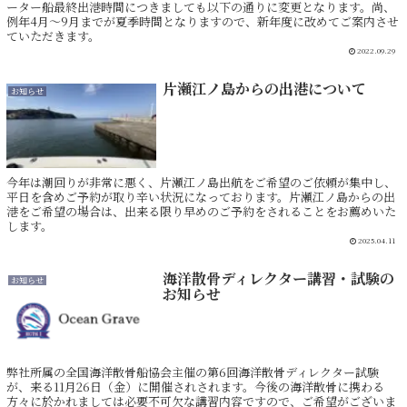
ーター船最終出港時間につきましても以下の通りに変更となります。尚、
例年4月～9月までが夏季時間となりますので、新年度に改めてご案内させ
ていただきます。
2022.09.29
片瀬江ノ島からの出港について
お知らせ
今年は潮回りが非常に悪く、片瀬江ノ島出航をご希望のご依頼が集中し、
平日を含めご予約が取り辛い状況になっております。片瀬江ノ島からの出
港をご希望の場合は、出来る限り早めのご予約をされることをお薦めいた
します。
2025.04.11
海洋散骨ディレクター講習・試験の
お知らせ
お知らせ
弊社所属の全国海洋散骨船協会主催の第6回海洋散骨ディレクター試験
が、来る11月26日（金）に開催されされます。今後の海洋散骨に携わる
方々に於かれましては必要不可欠な講習内容ですので、ご希望がございま