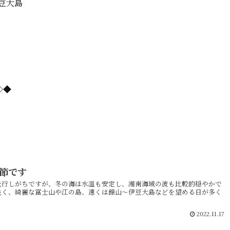
豆大島
=◇◆
節です
先行しがちですが、冬の海は水温も安定し、湘南海域の波も比較的穏やかで
良く、綺麗な富士山や江の島、遠くは館山〜伊豆大島などを望める日が多く
2022.11.17