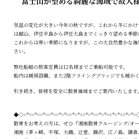
富士山が望める綺麗な海域で故人
気温の変化が大きい今年の秋ですが、これから冬にかけ
は館山、伊豆半島から伊豆大島までくっきり望める季節
これからは寒い季節になりますが、この大自然豊かな海
さい。
弊社船舶の旅客定員は12名様までご乗船可能です。
船内は暖房設備、また2階フライングブリッジでも暖か
引き続き、皆様を安全に散骨海域までご案内いたします
◆◇=*==*==*==*==*=*==*=*==*=*==*=*==*=*==*=*
散骨をお考えの方は、
ぜひ『湘南散骨クルージング/オ
湘南（茅ヶ崎、平塚、大磯、辻堂、藤沢、江ノ島、鎌倉