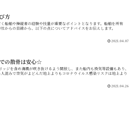
び方
だく船舶や操縦者の経験や技量が重要なポイントとなります。船舶を所有
弊社からの目線から、以下の点についてアドバイスをお伝えします。
2021.04.07
での散骨は安心☆
ブリッジを含め海風が吹き抜けるよう開放し、また船内も換気等設備もあり、
ろ人混みで空気がよどんだ地上よりもコロナウイルス感染リスクは地上より
2021.04.26