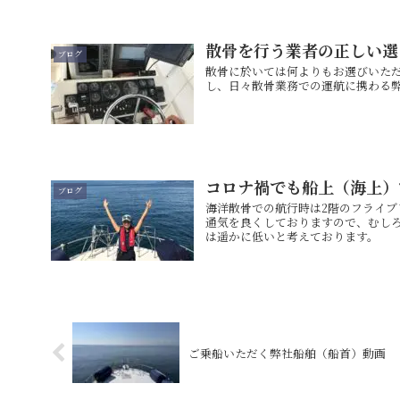
散骨を行う業者の正しい選
ブログ
散骨に於いては何よりもお選びいた
し、日々散骨業務での運航に携わる
コロナ禍でも船上（海上）
ブログ
海洋散骨での航行時は2階のフライ
通気を良くしておりますので、むし
は遥かに低いと考えております。
ご乗船いただく弊社船舶（船首）動画