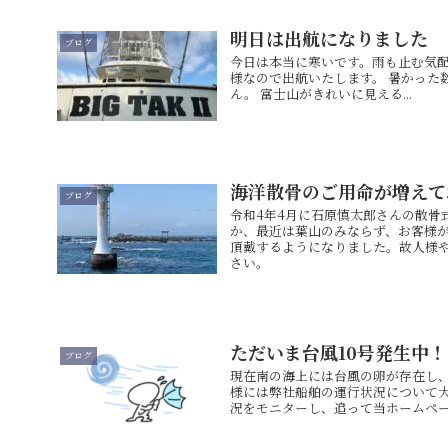
明日は出航になりました
ブログ
今日は本当に寒いです。雨も止む気配
様なので出航いたします。 暑かった
ん。 富士山がきれいに見える...
海洋散骨のご用命が増えて
ブログ
令和4年4月に石原慎太郎さんの散骨
か、最近は葉山のみならず、お客様
頂戴するようになりました。故人様
さい。
ただいま台風10号発生中
ブログ
現在南の海上には台風の卵が存在し、
様には弊社船舶の運行状況について
況をモニターし、追って当ホームペ