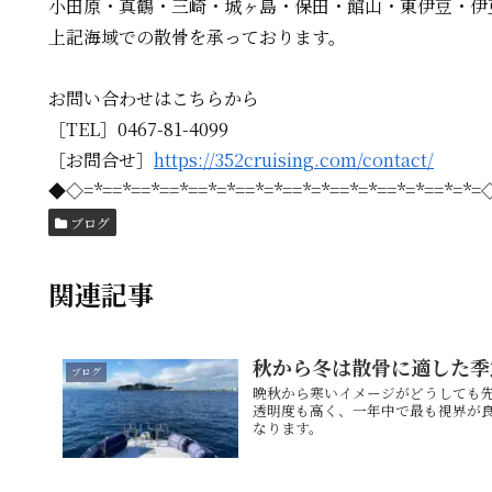
小田原・真鶴・三崎・城ヶ島・保田・館山・東伊豆・伊
上記海域での散骨を承っております。
お問い合わせはこちらから
［TEL］0467-81-4099
［お問合せ］
https://352cruising.com/contact/
◆◇=*==*==*==*==*=*==*=*==*=*==*=*==*=*==*=*
ブログ
関連記事
秋から冬は散骨に適した季
ブログ
晩秋から寒いイメージがどうしても
透明度も高く、一年中で最も視界が
なります。