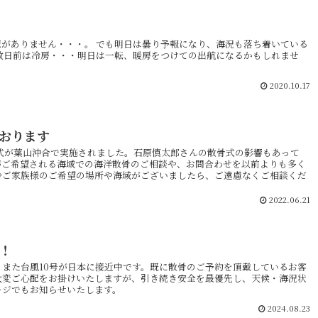
がありません・・・。 でも明日は曇り予報になり、海況も落ち着いている
数日前は冷房・・・明日は一転、暖房をつけての出航になるかもしれませ
2020.10.17
おります
式が葉山沖合で実施されました。石原慎太郎さんの散骨式の影響もあって
がご希望される海域での海洋散骨のご相談や、お問合わせを以前よりも多く
やご家族様のご希望の場所や海域がございましたら、ご遠慮なくご相談くだ
2022.06.21
！！
また台風10号が日本に接近中です。既に散骨のご予約を頂戴しているお客
大変ご心配をお掛けいたしますが、引き続き安全を最優先し、天候・海況状
ージでもお知らせいたします。
2024.08.23