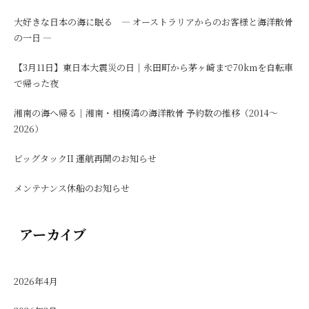
大好きな日本の海に眠る ― オーストラリアからのお客様と海洋散骨
の一日 ―
【3月11日】東日本大震災の日｜永田町から茅ヶ崎まで70kmを自転車
で帰った夜
湘南の海へ帰る｜湘南・相模湾の海洋散骨 予約数の推移（2014〜
2026）
ビッグタックII 運航再開のお知らせ
メンテナンス休船のお知らせ
アーカイブ
2026年4月