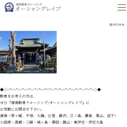
2023.04.06
◆◇=*==*==*==*==*=*==*=*==*=*==*=*==*=*==*=*=◇◆
散骨をお考えの方は、
ぜひ『湘南散骨クルージング/オーシャングレイブ』に
お気軽にお問合せ下さい。
湘南（茅ヶ崎、平塚、大磯、辻堂、藤沢、江ノ島、鎌倉、葉山、逗子）
小田原・真鶴・三崎・城ヶ島・保田・館山・東伊豆・伊豆大島