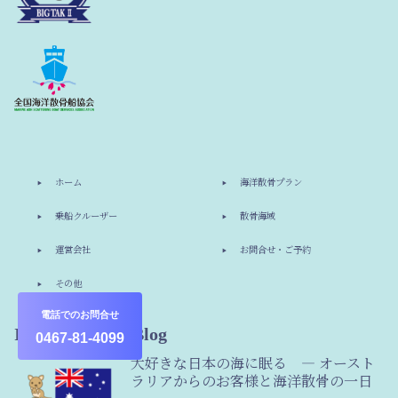
ホーム
海洋散骨プラン
乗船クルーザー
散骨海域
運営会社
お問合せ・ご予約
その他
電話でのお問合せ
Information & Blog
0467-81-4099
大好きな日本の海に眠る ― オースト
ラリアからのお客様と海洋散骨の一日