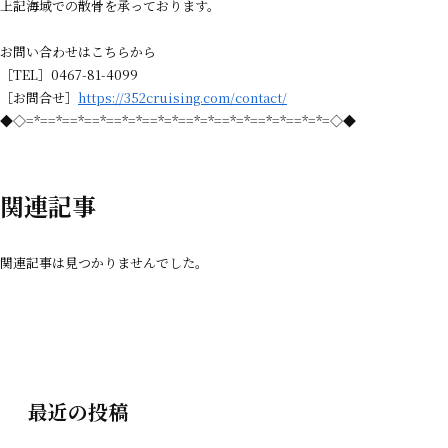
上記海域での散骨を承っております。
お問い合わせはこちらから
［TEL］0467-81-4099
［お問合せ］
https://352cruising.com/contact/
◆◇=*==*==*==*==*=*==*=*==*=*==*=*==*=*==*=*=◇◆
関連記事
関連記事は見つかりませんでした。
最近の投稿