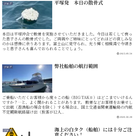
平塚発 本日の散骨式
ブログ
本日は平塚沖合で散骨を実施させていただきました。今日は若くして喪っ
た息子さんの散骨式でした。ご両親やご姉妹にとってどれほどの哀しみな
のかは想像に余りあります。富士山に見守られ、光り輝く相模湾で今頃き
っと息子さんも喜んでおられることでしょう。
2021.05.14
弊社船舶の航行範囲
ブログ
ご乗船いただくお客様から度々この船（BIG TAKⅡ）はどこまでいけるん
ですか？…と、よく聞かれることがあります。 散骨などお客様をお乗せし
て出航（遊漁船の場合を除く）する場合は、国土交通省関東運輸局の内航
不定期斯航路届け出（旅客が12人...
2020.10.28
海上の白タク（船舶）には十分ご注
ブログ
意ください！