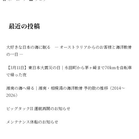
最近の投稿
大好きな日本の海に眠る ― オーストラリアからのお客様と海洋散骨
の一日 ―
【3月11日】東日本大震災の日｜永田町から茅ヶ崎まで70kmを自転車
で帰った夜
湘南の海へ帰る｜湘南・相模湾の海洋散骨 予約数の推移（2014〜
2026）
ビッグタックII 運航再開のお知らせ
メンテナンス休船のお知らせ