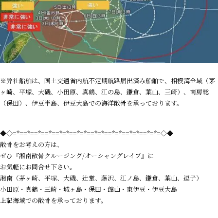
※弊社船舶は、国土交通省内航不定期航路届出済み船舶で、相模湾全域（茅
ヶ崎、平塚、大磯、小田原、真鶴、江の島、鎌倉、葉山、三崎）、南房総
（保田）、伊豆半島、伊豆大島での海洋散骨を承っております。
◆◇=*==*==*==*==*=*==*=*==*=*==*=*==*=*==*=*=◇◆
散骨をお考えの方は、
ぜひ『湘南散骨クルージング/オーシャングレイブ』に
お気軽にお問合せ下さい。
湘南（茅ヶ崎、平塚、大磯、辻堂、藤沢、江ノ島、鎌倉、葉山、逗子）
小田原・真鶴・三崎・城ヶ島・保田・館山・東伊豆・伊豆大島
上記海域での散骨を承っております。