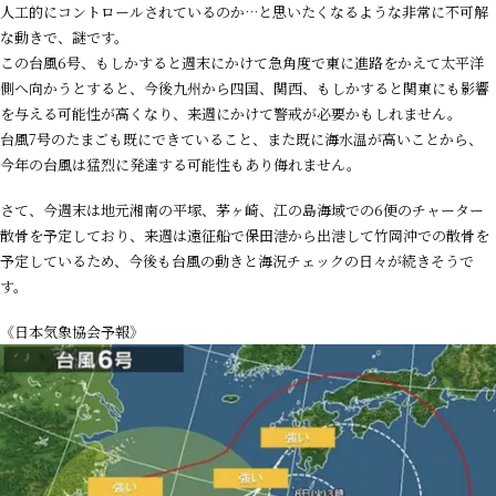
人工的
にコントロールされているのか…
と思いたくなるような非常に不可解
な動きで、謎です。
この台風6号、もしかすると週末にかけて急角度で東に進路をかえて太平洋
側へ向かうとすると、今後九州から四国、関西、もしかすると関東にも影響
を与える可能性が高くなり、来週にかけて警戒が必要かもしれません。
台風7号のたまごも既にできていること、また既に海水温が高いことから、
今年の台風は猛烈に発達する可能性もあり侮れません。
さて、今週末は地元湘南の平塚、茅ヶ崎、江の島海域での6便のチャーター
散骨を予定しており、来週は遠征船で保田港から出港して竹岡沖での散骨を
予定しているため、今後も台風の動きと海況
チェックの
日々が続きそうで
す。
《日本気象協会予報》