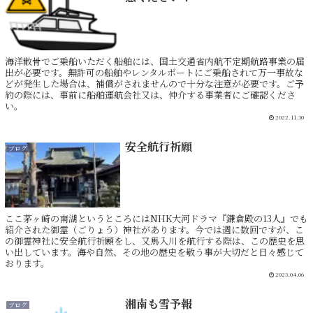
海洋散骨でご乗船いただく船舶には、国土交通省内航不定期航路事業の届
出が必要です。無許可の船舶やレンタルボートにご乗船されて万一事故な
どが発生した場合は、補償がされませんので十分な注意が必要です。ご予
約の際には、事前に船舶運航会社又は、仲介する事業者にご確認くださ
い。
2022.11.30
安全航行祈願
ブログ
ここ茅ヶ崎の南湖というところにはNHK大河ドラマ『鎌倉殿の13人』でも
紹介された御霊（ごりょう）神社があります。今では週に数回ですが、こ
の御霊神社に安全航行祈願をし、又馬入川を航行する際は、この歴史を思
い出しています。海や自然、その地の歴史を敬う事が大切だと日々感じて
おります。
2023.04.06
湘南も雪予報
ブログ