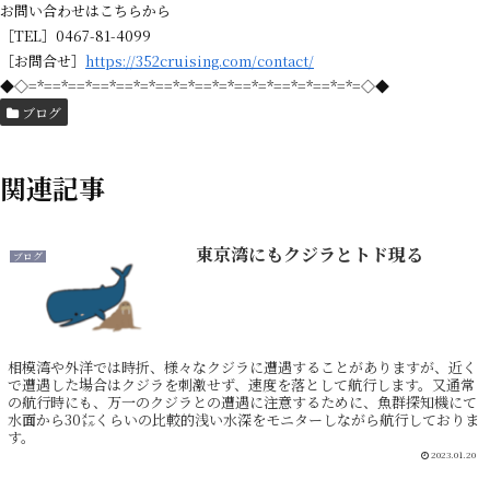
お問い合わせはこちらから
［TEL］0467-81-4099
［お問合せ］
https://352cruising.com/contact/
◆◇=*==*==*==*==*=*==*=*==*=*==*=*==*=*==*=*=◇◆
ブログ
関連記事
東京湾にもクジラとトド現る
ブログ
相模湾や外洋では時折、様々なクジラに遭遇することがありますが、近く
で遭遇した場合はクジラを刺激せず、速度を落として航行します。又通常
の航行時にも、万一のクジラとの遭遇に注意するために、魚群探知機にて
水面から30㍍くらいの比較的浅い水深をモニターしながら航行しておりま
す。
2023.01.20