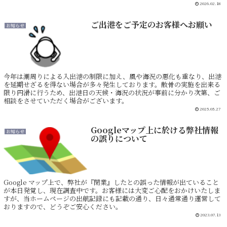
2026.02.18
ご出港をご予定のお客様へお願い
お知らせ
今年は潮周りによる入出港の制限に加え、風や海況の悪化も重なり、出港
を延期せざるを得ない場合が多々発生しております。散骨の実施を出来る
限り円滑に行うため、出港日の天候・海況の状況が事前に分かり次第、ご
相談をさせていただく場合がございます。
2025.05.27
Googleマップ上に於ける弊社情報
お知らせ
の誤りについて
Google マップ上で、弊社が『閉業』したとの誤った情報が出ていること
が本日発覚し、現在調査中です。お客様には大変ご心配をおかけいたしま
すが、当ホームページの出航記録にも記載の通り、日々通常通り運営して
おりますので、どうぞご安心ください。
2023.07.13