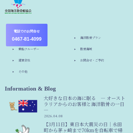
電話でのお問合せ
ホーム
海洋散骨プラン
0467-81-4099
乗船クルーザー
散骨海域
運営会社
お問合せ・ご予約
その他
Information & Blog
大好きな日本の海に眠る ― オースト
ラリアからのお客様と海洋散骨の一日
―
2026.04.08
【3月11日】東日本大震災の日｜永田
町から茅ヶ崎まで70kmを自転車で帰