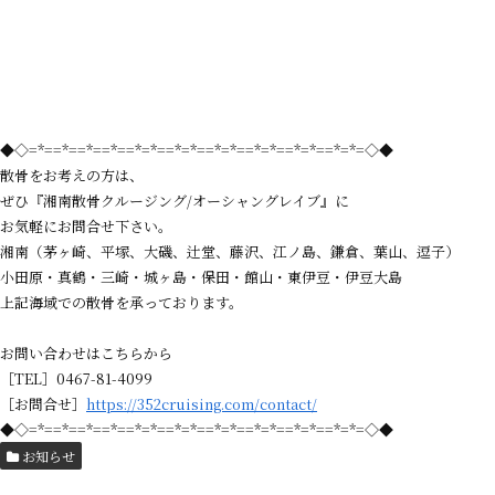
◆◇=*==*==*==*==*=*==*=*==*=*==*=*==*=*==*=*=◇◆
散骨をお考えの方は、
ぜひ『湘南散骨クルージング/オーシャングレイブ』に
お気軽にお問合せ下さい。
湘南（茅ヶ崎、平塚、大磯、辻堂、藤沢、江ノ島、鎌倉、葉山、逗子）
小田原・真鶴・三崎・城ヶ島・保田・館山・東伊豆・伊豆大島
上記海域での散骨を承っております。
お問い合わせはこちらから
［TEL］0467-81-4099
［お問合せ］
https://352cruising.com/contact/
◆◇=*==*==*==*==*=*==*=*==*=*==*=*==*=*==*=*=◇◆
お知らせ