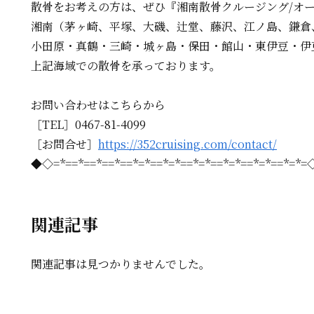
散骨をお考えの方は、
ぜひ『湘南散骨クルージング/オ
湘南（茅ヶ崎、平塚、大磯、辻堂、藤沢、江ノ島、鎌倉
小田原・真鶴・三崎・城ヶ島・保田・館山・東伊豆・伊
上記海域での散骨を承っております。
お問い合わせはこちらから
［TEL］0467-81-4099
［お問合せ］
https://352cruising.com/contact/
◆◇=*==*==*==*==*=*==*=*==*=*==*=*==*=*==*=*
関連記事
関連記事は見つかりませんでした。