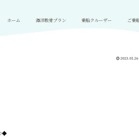
ホーム
海洋散骨プラン
乗船クルーザー
ご乗
2023.01.26
=◇◆