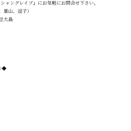
ーシャングレイブ』に
お気軽にお問合せ下さい。
、葉山、逗子）
豆大島
=◇◆