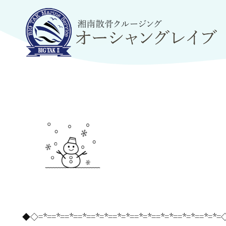
◆◇=*==*==*==*==*=*==*=*==*=*==*=*==*=*==*=*