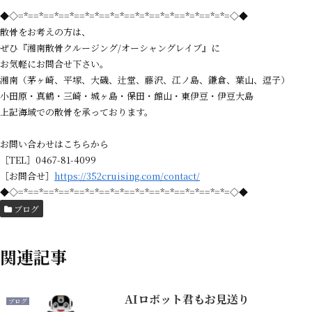
◆◇=*==*==*==*==*=*==*=*==*=*==*=*==*=*==*=*=◇◆
散骨をお考えの方は、
ぜひ『湘南散骨クルージング/オーシャングレイブ』に
お気軽にお問合せ下さい。
湘南（茅ヶ崎、平塚、大磯、辻堂、藤沢、江ノ島、鎌倉、葉山、逗子）
小田原・真鶴・三崎・城ヶ島・保田・館山・東伊豆・伊豆大島
上記海域での散骨を承っております。
お問い合わせはこちらから
［TEL］0467-81-4099
［お問合せ］
https://352cruising.com/contact/
◆◇=*==*==*==*==*=*==*=*==*=*==*=*==*=*==*=*=◇◆
ブログ
関連記事
AIロボット君もお見送り
ブログ