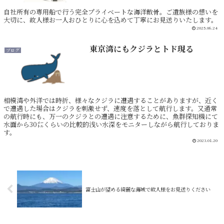
自社所有の専用船で行う完全プライベートな海洋散骨。ご遺族様の想いを
大切に、故人様お一人おひとりに心を込めて丁寧にお見送りいたします。
2025.06.24
東京湾にもクジラとトド現る
ブログ
相模湾や外洋では時折、様々なクジラに遭遇することがありますが、近く
で遭遇した場合はクジラを刺激せず、速度を落として航行します。又通常
の航行時にも、万一のクジラとの遭遇に注意するために、魚群探知機にて
水面から30㍍くらいの比較的浅い水深をモニターしながら航行しておりま
す。
2023.01.20
富士山が望める綺麗な海域で故人様をお見送りください