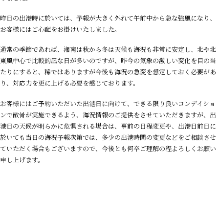
昨日の出港時
に於いては
、
予報が大きく外れて
午前中から
急な
強風になり、
お客様にはご心配をお掛けいたしました。
通常の季節であれば、湘南は秋から冬は天候も海況も非常に安定し、北や北
東風中心で比較的凪な日が多いのですが、昨今の気象の激しい変化を目の当
たりにすると、
稀ではありますが
今後も
海況の急変を想定しておく
必要があ
り
、
対応力
を更に上げる必要を感じております。
お客様にはご予約いただいた出港日に向けて、できる限り良いコンデイショ
ンで
散骨が実施できるよう、
海況情報のご提供をさせていただきますが、
出
港日の天候が明らかに危惧される場合は、事前の
日程変更や
、
出港日前日に
於いても当日の海況予報次第では、多少の
出港時間
の変更など
を
ご相談させ
ていただく場合もございますので、今後とも何卒ご理解
の程よろしくお願い
申し上げます。