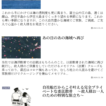
これから冬にかけては海の透明度も更に高まり、富士山や江の島、遠くは
館山、伊豆半島から伊豆大島までくっきり望める季節になります。これか
ら寒い季節になりますが、この大自然豊かな海域でご家族、ご親戚、ご友
人で心温かく故人様をお見送りください。
2023.11.21
あの日のあの海域へ再び
ブログ
当社では海洋散骨での出航はもちろんのこと、以前散骨された海域に再び
航行し、故人様のご供養をしていただけるメモリアル（法要）クルーズも
承っており、最近はコロナ禍もあってか、むしろ地上の人混みを避けてご
家族様だけでクルージングを兼ねてメモリアル...
2020.12.18
自社船だからこそ叶える完全プライ
ブログ
ベートな委託散骨 ～故人様お一人
のための特別な旅立ち～