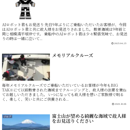
AIロボット君もお見送り 先日9年ぶりにご乗船いただいたお客様が、今回
はAIロボット君と共に故人様をお見送りされました。 散骨海域は9年前と
同じ相模湾平塚沖です。 乗船中のAIロボット君は少々緊張気味で、お見送
りの時は一緒に泣いて...
2025.04.25
メモリアルクルーズ
ブログ
毎年メモリアルクルーズでご乗船いただいているお客様が今年もBIG
TAKⅡにて以前散骨された海域までクルージングと、故人様の法要を兼ね
てお越しいただきました。 いつになっても故人様を想いご家族様で明る
く、楽しく、笑いと共にご供養される...
2020.10.06
富士山が望める綺麗な海域で故人様
ブログ
をお見送りください