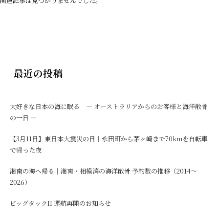
関連記事は見つかりませんでした。
最近の投稿
大好きな日本の海に眠る ― オーストラリアからのお客様と海洋散骨
の一日 ―
【3月11日】東日本大震災の日｜永田町から茅ヶ崎まで70kmを自転車
で帰った夜
湘南の海へ帰る｜湘南・相模湾の海洋散骨 予約数の推移（2014〜
2026）
ビッグタックII 運航再開のお知らせ