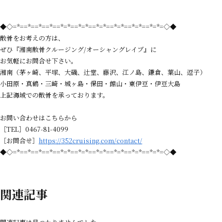
◆◇=*==*==*==*==*=*==*=*==*=*==*=*==*=*==*=*=◇◆
散骨をお考えの方は、
ぜひ『湘南散骨クルージング/オーシャングレイブ』に
お気軽にお問合せ下さい。
湘南（茅ヶ崎、平塚、大磯、辻堂、藤沢、江ノ島、鎌倉、葉山、逗子）
小田原・真鶴・三崎・城ヶ島・保田・館山・東伊豆・伊豆大島
上記海域での散骨を承っております。
お問い合わせはこちらから
［TEL］0467-81-4099
［お問合せ］
https://352cruising.com/contact/
◆◇=*==*==*==*==*=*==*=*==*=*==*=*==*=*==*=*=◇◆
関連記事