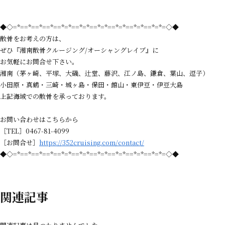
◆◇=*==*==*==*==*=*==*=*==*=*==*=*==*=*==*=*=◇◆
散骨をお考えの方は、
ぜひ『湘南散骨クルージング/オーシャングレイブ』に
お気軽にお問合せ下さい。
湘南（茅ヶ崎、平塚、大磯、辻堂、藤沢、江ノ島、鎌倉、葉山、逗子）
小田原・真鶴・三崎・城ヶ島・保田・館山・東伊豆・伊豆大島
上記海域での散骨を承っております。
お問い合わせはこちらから
［TEL］0467-81-4099
［お問合せ］
https://352cruising.com/contact/
◆◇=*==*==*==*==*=*==*=*==*=*==*=*==*=*==*=*=◇◆
関連記事