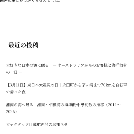
関連記事は見つかりませんでした。
最近の投稿
大好きな日本の海に眠る ― オーストラリアからのお客様と海洋散骨
の一日 ―
【3月11日】東日本大震災の日｜永田町から茅ヶ崎まで70kmを自転車
で帰った夜
湘南の海へ帰る｜湘南・相模湾の海洋散骨 予約数の推移（2014〜
2026）
ビッグタックII 運航再開のお知らせ