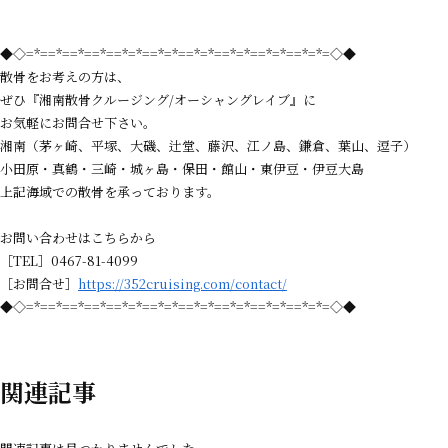
◆◇=*==*==*==*==*=*==*=*==*=*==*=*==*=*==*=*=◇◆
散骨をお考えの方は、
ぜひ『湘南散骨クルージング/オーシャングレイブ』に
お気軽にお問合せ下さい。
湘南（茅ヶ崎、平塚、大磯、辻堂、藤沢、江ノ島、鎌倉、葉山、逗子）
小田原・真鶴・三崎・城ヶ島・保田・館山・東伊豆・伊豆大島
上記海域での散骨を承っております。
お問い合わせはこちらから
［TEL］0467-81-4099
［お問合せ］
https://352cruising.com/contact/
◆◇=*==*==*==*==*=*==*=*==*=*==*=*==*=*==*=*=◇◆
関連記事