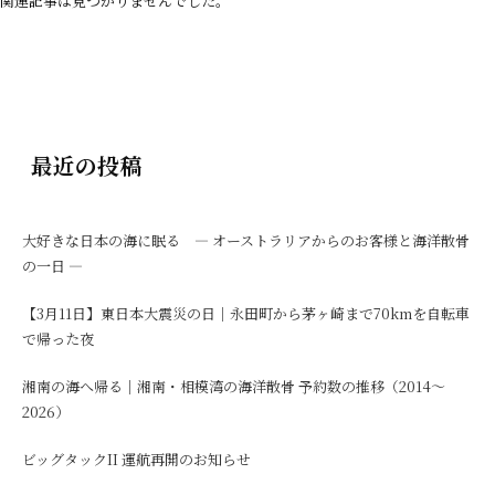
関連記事は見つかりませんでした。
最近の投稿
大好きな日本の海に眠る ― オーストラリアからのお客様と海洋散骨
の一日 ―
【3月11日】東日本大震災の日｜永田町から茅ヶ崎まで70kmを自転車
で帰った夜
湘南の海へ帰る｜湘南・相模湾の海洋散骨 予約数の推移（2014〜
2026）
ビッグタックII 運航再開のお知らせ